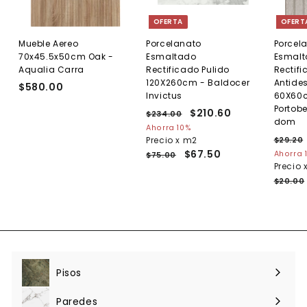
OFERTA
OFERT
Mueble Aereo
Porcelanato
Porcel
70x45.5x50cm Oak -
Esmaltado
Esmal
Aqualia Carra
Rectificado Pulido
Rectif
120X260cm - Baldocer
Antides
$580.00
$
Invictus
60X60c
5
Portobe
P
P
$210.60
$
$234.00
$
8
dom
r
r
2
2
Ahorra 10%
0
e
3
e
P
Precio x m2
$29.20
1
.
4
c
c
r
$67.50
Ahorra 
$75.00
0
0
.
i
i
e
Precio 
.
0
.
0
o
o
c
$20.00
0
6
h
d
i
0
a
e
o
b
o
h
i
f
a
t
e
b
u
r
i
a
t
t
Pisos
Expandir
l
a
u
menú
a
Paredes