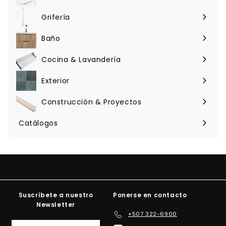
l
Expandir
menú
Grifería
Expandir
menú
Baño
Expandir
menú
Cocina & Lavandería
Expandir
menú
Exterior
Expandir
menú
Construcción & Proyectos
Expandir
menú
Catálogos
Suscríbete a nuestro
Ponerse en contacto
Newsletter
+507 322-6900
Suscríbete