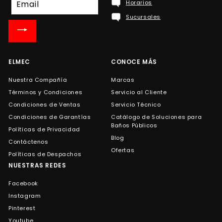
Horarios
a
Sucursales
nuestra
lista
de
correo
ELMEC
CONOCE MÁS
Nuestra Compañía
Marcas
Términos y Condiciones
Servicio al Cliente
Condiciones de Ventas
Servicio Técnico
Condiciones de Garantías
Catálogo de Soluciones para
Baños Públicos
Políticas de Privacidad
Blog
Contáctenos
Ofertas
Políticas de Despachos
NUESTRAS REDES
Facebook
Instagram
Pinterest
Youtube