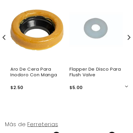
-
Aro De Cera Para
Flapper De Disco Para
T
Inodoro Con Manga
Flush Valve
M
M
$2.50
$5.00
$
Más de
Ferreterias