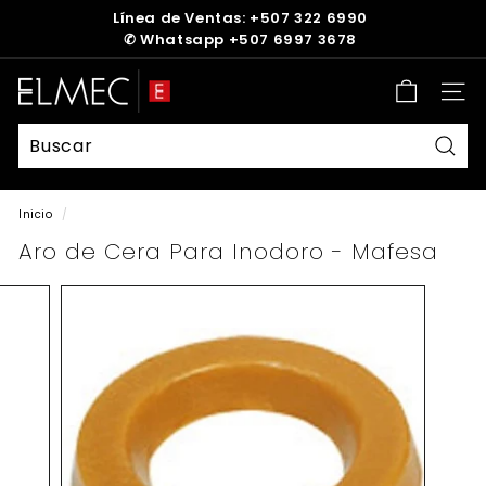
Ir
Línea de Ventas: +507 322 6990
directamente
✆
Whatsapp +507 6997 3678
diapositivas
al
pausa
contenido
E
Nave
L
M
E
Busc
C
Inicio
/
Aro de Cera Para Inodoro - Mafesa