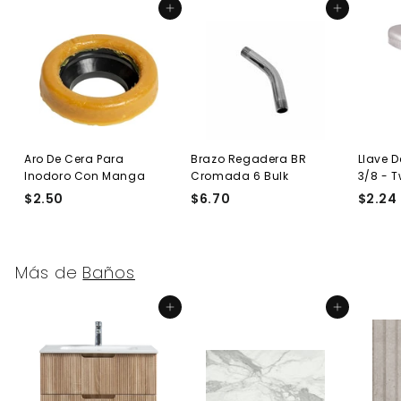
Agregar al carrito
Agregar al carrito
Aro De Cera Para
Brazo Regadera BR
Llave D
Inodoro Con Manga
Cromada 6 Bulk
3/8 - 
$2.50
$
$6.70
$
$2.24
2
6
.
.
5
7
Más de
Baños
0
0
Agregar al carrito
Agregar al carrito