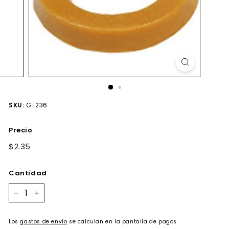
SKU:
G-236
Precio
Precio
$2.35
$2.35
habitual
Cantidad
−
+
Los
gastos de envío
se calculan en la pantalla de pagos.