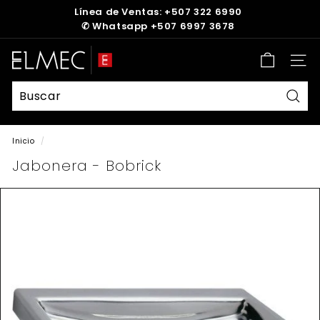
Ir
Línea de Ventas: +507 322 6990
directamente
✆
Whatsapp +507 6997 3678
diapositivas
al
pausa
contenido
E
Nave
L
M
E
Busc
C
Inicio
/
Jabonera - Bobrick