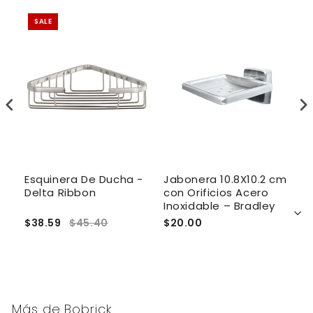
SALE
e
Esquinera De Ducha -
Jabonera 10.8X10.2 cm
J
Delta Ribbon
con Orificios Acero
A
Inoxidable – Bradley
$38.59
$45.40
$20.00
$
Más de
Bobrick