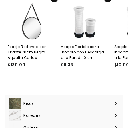
Agregar al carrito
Agregar al carrito
0
Espejo Redondo con
Acople Flexible para
Acople 
Tirante 70cm Negro -
Inodoro con Descarga
Inodor
Aqualia Carlow
a la Pared 40 cm
a la P
$130.00
$
$9.35
$
$10.0
1
9
3
.
0
3
.
5
0
0
Pisos
Expandir
menú
Paredes
Expandir
menú
Grifería