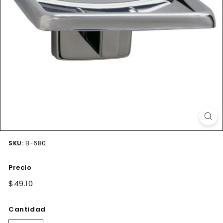
SKU:
B-680
Precio
Precio
$49.10
$49.10
habitual
Cantidad