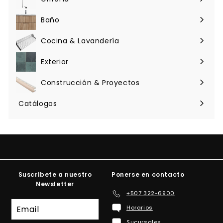
Expandir
menú
Baño
Expandir
menú
Cocina & Lavandería
Expandir
menú
Exterior
Expandir
menú
Construcción & Proyectos
Expandir
menú
Catálogos
Suscríbete a nuestro
Ponerse en contacto
Newsletter
+507 322-6900
Suscríbete
Horarios
a
Sucursales