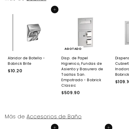
Agregar al carrito
AGOTADO
Abridor de Botella -
Disp. de Papel
Dispen
Bobrick Brite
Higienico, Fundas de
Cubier
Asiento y Basurero de
Inodor
$10.20
$
Toallas San.
Bobric
1
Empotrado - Bobrick
$109.1
0
Classic
.
$509.90
$
2
5
0
0
9
Más de
Accesorios de Baño
.
9