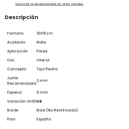
Consulte la disponibilidad en otras tiendas
Descripción
Formato
15X15cm
Acabado
Mate
Aplicación
Pared
Uso
Interior
Concepto
Tipo Piedra
Junta
2 mm
Recomendada
Espesor
9 mm
Variación Gráfica
V4
Borde
Bold (No Rectificado)
País
España