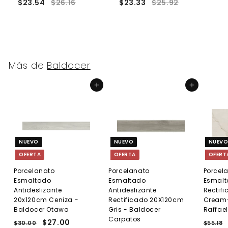
$23.54
$26.16
$23.33
$25.92
$
Más de
Baldocer
Agregar al carrito
Agregar al carrito
NUEVO
NUEVO
NUEV
OFERTA
OFERTA
OFERT
Porcelanato
Porcelanato
Porcel
Esmaltado
Esmaltado
Esmalt
Antideslizante
Antideslizante
Rectif
20x120cm Ceniza -
Rectificado 20X120cm
Cream-
Baldocer Otawa
Gris - Baldocer
Raffael
Carpatos
P
P
$27.00
$
P
$30.00
$
$55.18
$