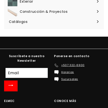
Exterior
Expandir
menú
Construcción & Proyectos
Expandir
menú
Catálogos
Suscríbete a nuestro
Ponerse en contacto
Newsletter
+507 322-6900
Suscríbete
Horarios
a
Sucursales
nuestra
lista
de
correo
ELMEC
CONOCE MÁS