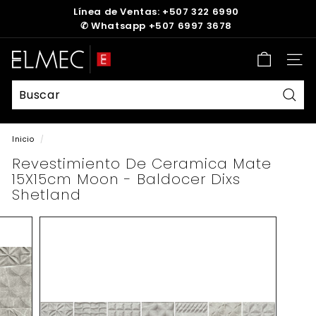
Ir
Línea de Ventas: +507 322 6990
directamente
✆
Whatsapp +507 6997 3678
diapositivas
al
pausa
contenido
E
Nave
L
M
E
Busc
C
Inicio
/
Revestimiento De Ceramica Mate
15X15cm Moon - Baldocer Dixs
Shetland