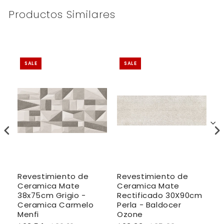
Productos Similares
SALE
SALE
Revestimiento de
Revestimiento de
R
do
Ceramica Mate
Ceramica Mate
C
 -
38x75cm Grigio -
Rectificado 30X90cm
R
Ceramica Carmelo
Perla - Baldocer
Sh
Menfi
Ozone