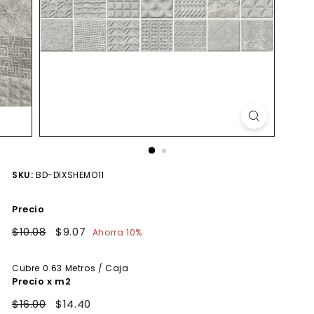
SKU:
BD-DIXSHEMO11
Precio
Precio
$10.08
$10.08
Precio
$9.07
$9.07
Ahorra 10%
habitual
de
oferta
Cubre
0.63
Metros / Caja
Precio x m2
$16.00
$14.40