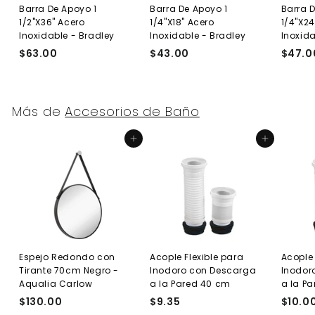
Barra De Apoyo 1
Barra De Apoyo 1
Barra D
1/2"X36" Acero
1/4"X18" Acero
1/4"X24
Inoxidable - Bradley
Inoxidable - Bradley
Inoxida
$63.00
$
$43.00
$
$47.0
6
4
3
3
.
.
Más de
Accesorios de Baño
0
0
0
0
Agregar al carrito
Agregar al carrito
Espejo Redondo con
Acople Flexible para
Acople 
Tirante 70cm Negro -
Inodoro con Descarga
Inodor
Aqualia Carlow
a la Pared 40 cm
a la P
$130.00
$
$9.35
$
$10.0