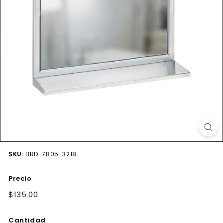
SKU:
BRD-7805-3218
Precio
Precio
$135.00
$135.00
habitual
Cantidad