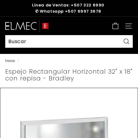
Ir
Línea de Ventas: +507 322 6990
directamente
✆
Whatsapp +507 6997 3678
diapositivas
al
pausa
contenido
E
Nave
L
M
E
Busc
C
Inicio
/
Espejo Rectangular Horizontal 32" x 18"
con repisa - Bradley