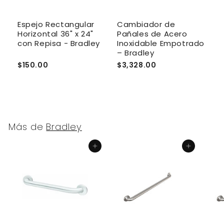
Espejo Rectangular
Cambiador de
E
Horizontal 36" x 24"
Pañales de Acero
H
con Repisa - Bradley
Inoxidable Empotrado
c
– Bradley
$150.00
$3,328.00
$
Más de
Bradley
Agregar al carrito
Agregar al carrito