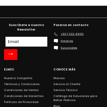
Suscríbete a nuestro
Ponerse en contacto
Newsletter
+507 322-6900
Suscríbete
Horarios
a
Sucursales
nuestra
lista
de
correo
ELMEC
CONOCE MÁS
Nuestra Compañía
Marcas
Términos y Condiciones
Servicio al Cliente
Condiciones de Ventas
Servicio Técnico
Condiciones de Garantías
Catálogo de Soluciones para
Baños Públicos
Políticas de Privacidad
Blog