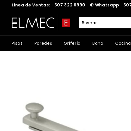
Ir
Línea de Ventas: +507 322 6990 -
✆
Whatsapp +507
directamente
diapositivas
al
E
pausa
contenido
L
M
E
Pisos
Paredes
Grifería
Baño
Cocina
C