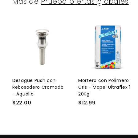
Más de
Prueba ofertas globales
A
g
r
r
e
g
a
r
r
a
l
l
Desague Push con
Mortero con Polimero
c
Rebosadero Cromado
Gris - Mapei Ultraflex 1
a
r
r
- Aqualia
20Kg
r
r
$22.00
$
$12.99
$
i
i
t
t
2
1
o
2
2
.
.
0
9