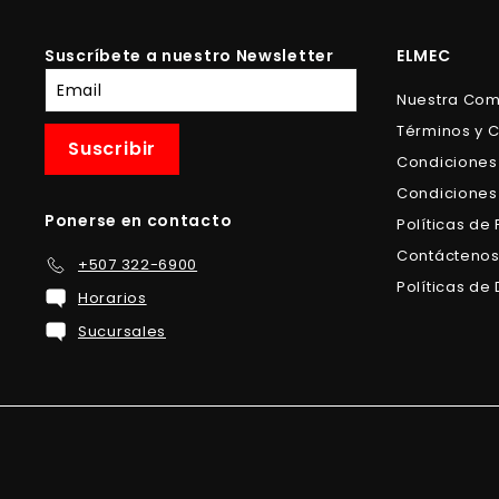
0
9
Suscríbete a nuestro Newsletter
ELMEC
Suscríbete
Nuestra Co
a
Términos y 
nuestra
Suscribir
lista
Condiciones
de
Condiciones
correo
Ponerse en contacto
Políticas de
Contácteno
+507 322-6900
Políticas d
Horarios
Sucursales