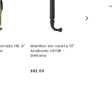
otrado HD 4"
Manillon sin roseta 10"
Cerrojo de B
na
Acabado US10B -
puerta 2" A
Deltana
Deltana
$82.00
$9.50