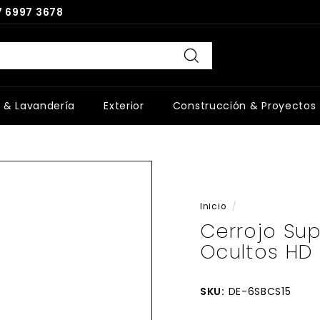
 6997 3678
Buscar
 & Lavandería
Exterior
Construcción & Proyectos
Inicio
/
Cerrojo Supe
Ocultos HD 
SKU:
DE-6SBCS15