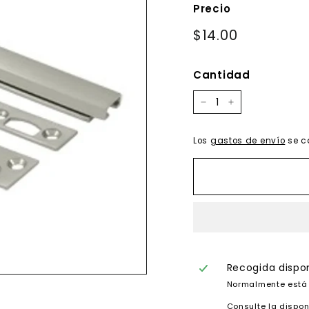
Precio
Precio
$14.00
$14.00
habitual
Cantidad
−
+
Los
gastos de envío
se c
Recogida dispo
Normalmente está 
Consulte la dispon