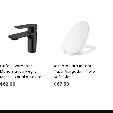
0
3
A
A
g
g
r
r
e
e
g
g
a
a
r
r
a
a
l
l
Grifo Lavamanos
Asiento Para Inodoro
c
c
Monomando Negro
Taza Alargada - Toto
a
a
r
r
Mate - Aqualia Tavira
Soft Close
r
r
$62.00
$
$67.50
$
i
i
t
t
6
6
o
o
2
7
.
.
0
5