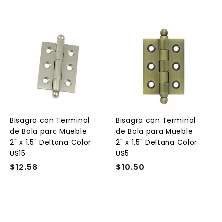
A
A
A
g
g
g
r
r
e
e
e
g
g
g
a
a
a
r
r
a
a
a
l
l
Bisagra con Terminal
Bisagra con Terminal
c
c
c
de Bola para Mueble
de Bola para Mueble
a
a
a
r
r
2" x 1.5" Deltana Color
2" x 1.5" Deltana Color
r
r
US15
US5
i
i
t
t
$12.58
$
$10.50
$
o
o
o
1
1
2
0
.
.
5
5