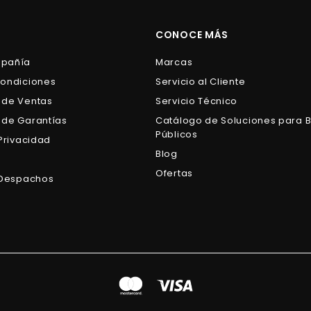
0
0
0
0
CONOCE MÁS
mpañía
Marcas
Condiciones
Servicio al Cliente
 de Ventas
Servicio Técnico
 de Garantías
Catálogo de Soluciones para 
Públicos
 Privacidad
Blog
s
Ofertas
e Despachos