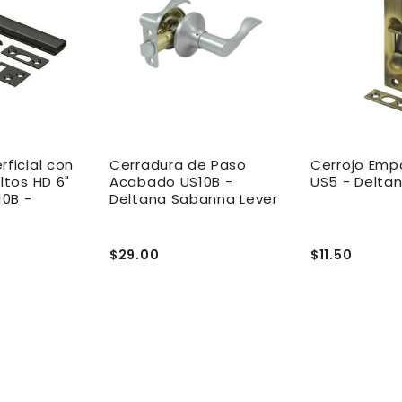
rficial con
Cerradura de Paso
Cerrojo Emp
ltos HD 6"
Acabado US10B -
US5 - Delta
0B -
Deltana Sabanna Lever
$29.00
$11.50