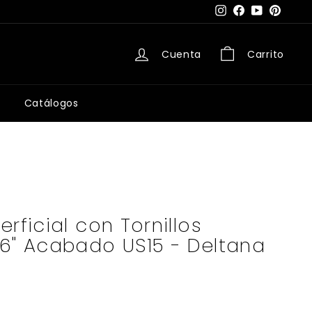
Instagram
Facebook
YouTube
Pintere
Cuenta
Carrito
Catálogos
rficial con Tornillos
6" Acabado US15 - Deltana