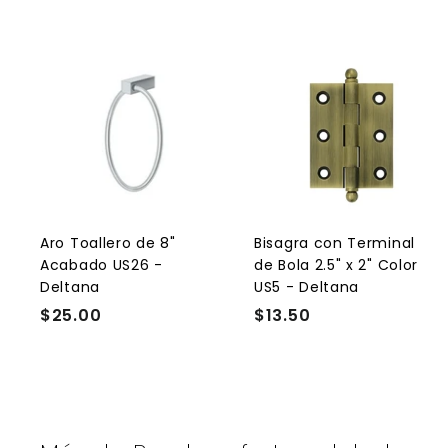
A
g
r
r
e
g
a
r
r
a
l
l
Aro Toallero de 8"
Bisagra con Terminal
c
Acabado US26 -
de Bola 2.5" x 2" Color
a
r
r
Deltana
US5 - Deltana
r
r
$25.00
$
$13.50
$
i
i
t
t
2
1
o
5
3
.
.
0
5
0
0