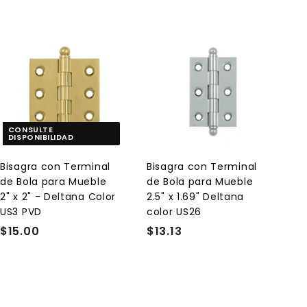
A
A
g
g
r
r
e
e
g
g
a
a
CONSULTE
DISPONIBILIDAD
r
r
a
a
l
l
Bisagra con Terminal
Bisagra con Terminal
c
c
de Bola para Mueble
de Bola para Mueble
a
a
r
r
2" x 2" - Deltana Color
2.5" x 1.69" Deltana
r
r
US3 PVD
color US26
i
i
t
t
$15.00
$
$13.13
$
o
o
1
1
5
3
.
.
0
1