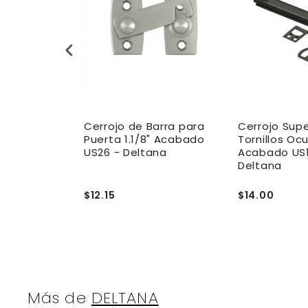
arra para
Cerrojo de Barra para
Cerrojo Supe
" acabado US
Puerta 1.1/8" Acabado
Tornillos Ocu
US26 - Deltana
Acabado US1
Deltana
$12.15
$14.00
Más de
DELTANA