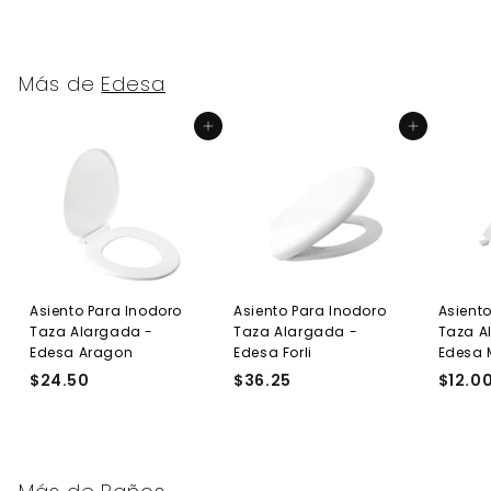
Más de
Edesa
Agregar al carrito
Agregar al carrito
Asiento Para Inodoro
Asiento Para Inodoro
Asient
Taza Alargada -
Taza Alargada -
Taza A
Edesa Aragon
Edesa Forli
Edesa 
$24.50
$
$36.25
$
$12.0
2
3
4
6
.
.
5
2