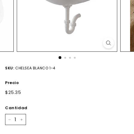
SKU:
CHELSEA BLANCO 1-4
Precio
Precio
$25.35
$25.35
habitual
Cantidad
−
+