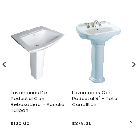
Lavamanos De
Lavamanos Con
L
Pedestal Con
Pedestal 8" - Toto
P
Rebosadero - Aqualia
Carrollton
R
Tulipan
N
$120.00
$379.00
$