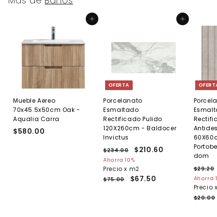
Más de
Baños
0
5
Agregar al carrito
Agregar al carrito
OFERTA
OFERT
Mueble Aereo
Porcelanato
Porcel
70x45.5x50cm Oak -
Esmaltado
Esmal
Aqualia Carra
Rectificado Pulido
Rectif
120X260cm - Baldocer
Antides
$580.00
$
Invictus
60X60c
5
Portobe
P
P
$210.60
$
$234.00
$
8
dom
r
r
2
2
Ahorra 10%
0
e
3
e
P
Precio x m2
$29.20
1
.
4
c
c
r
$67.50
Ahorra 
$75.00
0
0
.
i
i
e
Precio 
.
0
.
0
o
o
c
$20.00
0
6
h
d
i
0
a
e
o