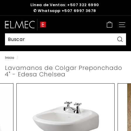
Ir
Línea de Ventas: +507 322 6990
directamente
✆
Whatsapp +507 6997 3678
diapositivas
al
pausa
contenido
E
Nave
L
M
E
Busc
C
Inicio
/
Lavamanos de Colgar Preponchado
4" - Edesa Chelsea