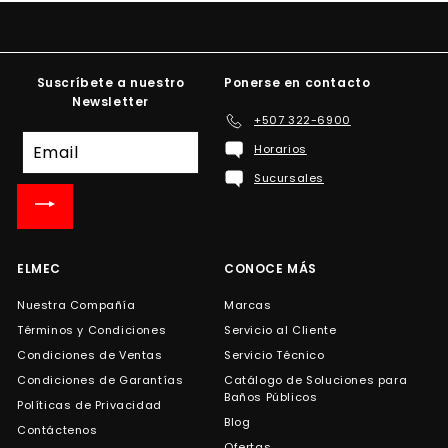
Suscríbete a nuestro
Ponerse en contacto
Newsletter
+507 322-6900
Suscríbete
Horarios
a
Sucursales
nuestra
lista
de
correo
ELMEC
CONOCE MÁS
Nuestra Compañía
Marcas
Términos y Condiciones
Servicio al Cliente
Condiciones de Ventas
Servicio Técnico
Condiciones de Garantías
Catálogo de Soluciones para
Baños Públicos
Políticas de Privacidad
Blog
Contáctenos
Ofertas