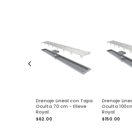
al con Tapa
Drenaje Lineal con Tapa
Drenaje Line
00cm - Elleve
Oculta 70 cm - Elleve
Oculta 100cm
Royal
Royal
4.00
$62.00
$150.00