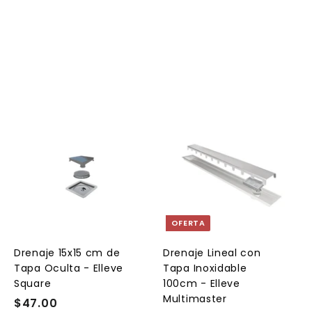
A
A
A
g
g
g
r
r
e
e
e
g
g
g
a
a
a
OFERTA
r
r
a
a
a
l
l
Drenaje 15x15 cm de
Drenaje Lineal con
c
c
c
Tapa Oculta - Elleve
Tapa Inoxidable
a
a
a
r
r
Square
100cm - Elleve
r
r
Multimaster
$47.00
$
i
i