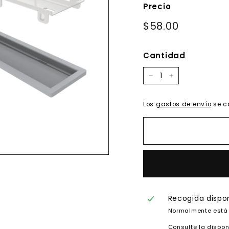
Precio
Precio
$58.00
$58.00
habitual
Cantidad
−
+
Los
gastos de envío
se c
Recogida dispo
Normalmente está 
Consulte la dispon