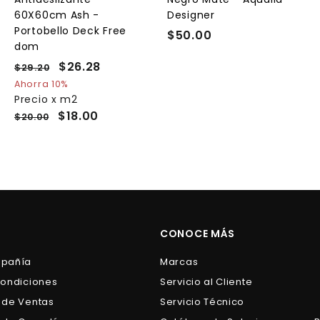
r
r
r
r
60X60cm Ash -
Designer
i
i
Portobello Deck Free
t
t
$50.00
$
o
o
o
dom
5
P
P
$26.28
$
$29.20
$
0
r
r
2
2
Ahorra 10%
.
e
9
e
Precio x m2
6
0
.
c
c
$18.00
$20.00
.
0
2
i
i
2
0
o
o
8
h
d
a
e
b
o
i
f
t
e
CONOCE MÁS
u
r
a
t
mpañía
Marcas
l
a
Condiciones
Servicio al Cliente
 de Ventas
Servicio Técnico