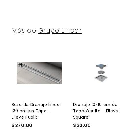
Más de
Grupo Linear
A
g
r
r
e
g
a
r
r
a
l
l
Base de Drenaje Lineal
Drenaje 10x10 cm de
c
130 cm sin Tapa -
Tapa Oculta - Elleve
a
r
r
Elleve Public
Square
r
r
$370.00
$
$22.00
$
i
i