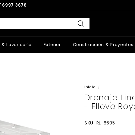
 6997 3678
Buscar
 & Lavandería
Exterior
Construcción & Proyectos
Inicio
/
Drenaje Li
- Elleve Roy
SKU:
RL-8605