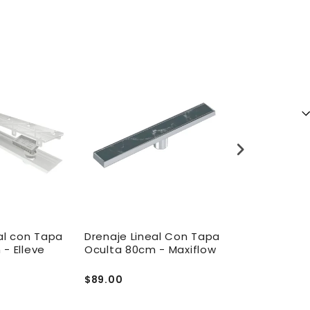
SALE
al con Tapa
Drenaje Lineal Con Tapa
Drenaje Line
- Elleve
Oculta 80cm - Maxiflow
Oculta 100cm
Multimaster
$89.00
$182.00
$28