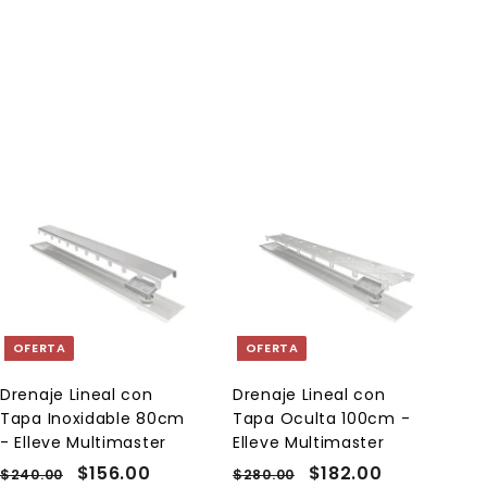
A
A
g
g
r
r
e
e
g
g
a
a
OFERTA
OFERTA
r
r
a
a
l
l
Drenaje Lineal con
Drenaje Lineal con
c
c
Tapa Inoxidable 80cm
Tapa Oculta 100cm -
a
a
r
r
- Elleve Multimaster
Elleve Multimaster
r
r
P
P
$156.00
$
P
P
$182.00
$
$240.00
$
$280.00
$
i
i