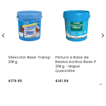
Silexcolor Base Transp
Pintura a Base de
P
20Kg
Resina Acrilica Base P
R
20Kg - Mapei
E
Quarzolite
S
2
$179.95
$141.99
$