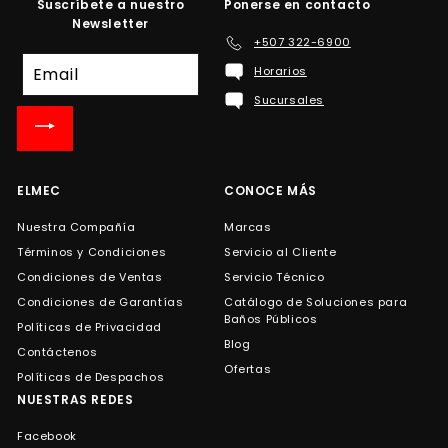
Suscríbete a nuestro
Ponerse en contacto
Newsletter
+507 322-6900
Suscríbete
Horarios
a
Sucursales
nuestra
lista
de
correo
ELMEC
CONOCE MÁS
Nuestra Compañía
Marcas
Términos y Condiciones
Servicio al Cliente
Condiciones de Ventas
Servicio Técnico
Condiciones de Garantías
Catálogo de Soluciones para
Baños Públicos
Políticas de Privacidad
Blog
Contáctenos
Ofertas
Políticas de Despachos
NUESTRAS REDES
Facebook