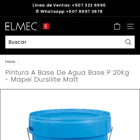
Ir
Línea de Ventas: +507 322 6990
directamente
✆
Whatsapp +507 6997 3678
diapositivas
al
pausa
contenido
E
Nave
L
M
E
Busc
C
Inicio
/
Pintura A Base De Agua Base P 20Kg
- Mapei Dursilite Matt