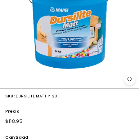
SKU:
DURSILITE MATT P-20
Precio
Precio
$118.95
$118.95
habitual
Cantidad