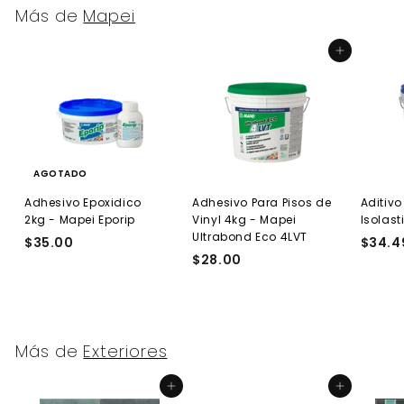
Más de
Mapei
Agregar al carrito
AGOTADO
Adhesivo Epoxidico
Adhesivo Para Pisos de
Aditivo
2kg - Mapei Eporip
Vinyl 4kg - Mapei
Isolast
Ultrabond Eco 4LVT
$35.00
$
$34.4
$28.00
$
3
2
5
8
.
.
0
0
0
Más de
Exteriores
0
Agregar al carrito
Agregar al carrito