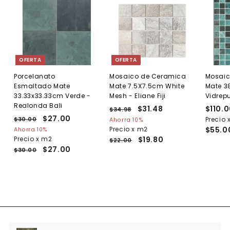
OFERTA
OFERTA
Porcelanato
Mosaico de Ceramica
Mosaic
Esmaltado Mate
Mate 7.5X7.5cm White
Mate 3
33.33x33.33cm Verde -
Mesh - Eliane Fiji
Vidrepu
Realonda Bali
P
P
$31.48
$
$110.
$34.98
$
P
P
$27.00
$
r
r
3
3
Precio 
$30.00
$
Ahorra 10%
r
r
e
4
e
3
2
Precio x m2
$55.0
Ahorra 10%
1
.
e
0
e
c
c
Precio x m2
$19.80
7
$22.00
.
9
.
c
c
i
i
$27.00
$30.00
.
4
8
0
i
i
o
o
0
0
8
o
o
h
d
0
h
d
a
e
a
e
b
o
b
o
i
f
i
f
t
e
t
e
u
r
u
r
a
t