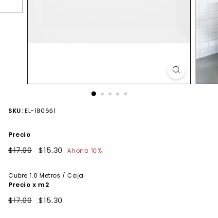
SKU:
EL-180661
Precio
Precio
$17.00
$17.00
Precio
$15.30
$15.30
Ahorra 10%
habitual
de
oferta
Cubre
1.0
Metros / Caja
Precio x m2
$17.00
$15.30