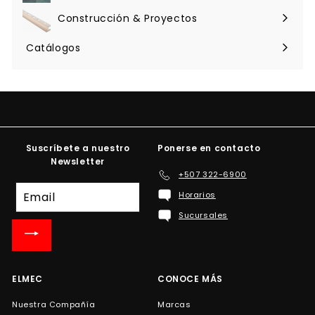
menú
Construcción & Proyectos
Expandir
menú
Catálogos
Suscríbete a nuestro
Ponerse en contacto
Newsletter
+507 322-6900
Suscríbete
Horarios
a
Sucursales
nuestra
lista
de
correo
ELMEC
CONOCE MÁS
Nuestra Compañía
Marcas