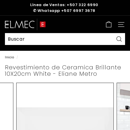
Ir
Línea de Ventas: +507 322 6990
directamente
✆
Whatsapp +507 6997 3678
diapositivas
al
pausa
contenido
E
Nave
L
M
E
Busc
C
Inicio
/
Revestimiento de Ceramica Brillante
10X20cm White - Eliane Metro