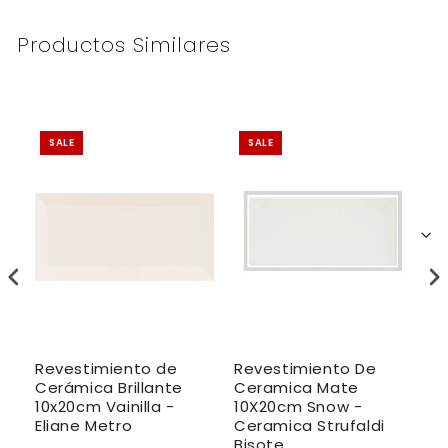
Productos Similares
SALE
SALE
Revestimiento de
Revestimiento De
R
Cerámica Brillante
Ceramica Mate
C
10x20cm Vainilla -
10X20cm Snow -
1
Eliane Metro
Ceramica Strufaldi
E
Bisote