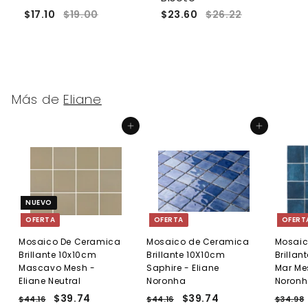
$17.10
$19.00
$23.60
$26.22
$
Más de
Eliane
Agregar al carrito
Agregar al carrito
NUEVO
OFERTA
OFERTA
OFERT
Mosaico De Ceramica
Mosaico de Ceramica
Mosaic
Brillante 10x10cm
Brillante 10X10cm
Brillan
Mascavo Mesh -
Saphire - Eliane
Mar Mes
Eliane Neutral
Noronha
Noron
P
P
$39.74
$
P
P
$39.74
$
P
$44.16
$
$44.16
$
$34.98