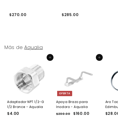
$270.00
$285.00
$
Más de
Aqualia
Agregar al carrito
Agregar al carrito
OFERTA
Adaptador NPT 1/2-G
Apoya Brazo para
Aro Toa
1/2 Bronce - Aqualia
Inodoro - Aqualia
Edimb
$4.00
$
P
P
$160.00
$
$28.0
$200.00
$