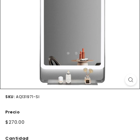
SKU:
AQ131971-SI
Precio
Precio
$270.00
$270.00
habitual
Cantidad