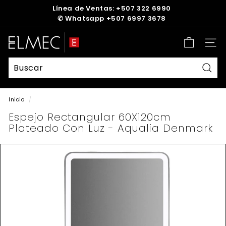
Ir
Línea de Ventas: +507 322 6990
directamente
✆
Whatsapp +507 6997 3678
diapositivas
al
pausa
contenido
E
Nave
L
M
E
Busc
C
Inicio
/
Espejo Rectangular 60X120cm
Plateado Con Luz - Aqualia Denmark