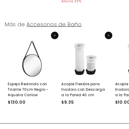
r
r
2
4
1
Ahorra 20%
e
0
e
.
6
0
c
c
0
0
.
i
i
0
.
0
o
o
Más de
Accesorios de Baño
0
0
h
d
0
a
e
Agregar al carrito
Agregar al carrito
b
o
i
f
t
e
u
r
a
t
l
a
Espejo Redondo con
Acople Flexible para
Acople 
Tirante 70cm Negro -
Inodoro con Descarga
Inodor
Aqualia Carlow
a la Pared 40 cm
a la P
$130.00
$
$9.35
$
$10.0
1
9
3
.
0
3
.
5