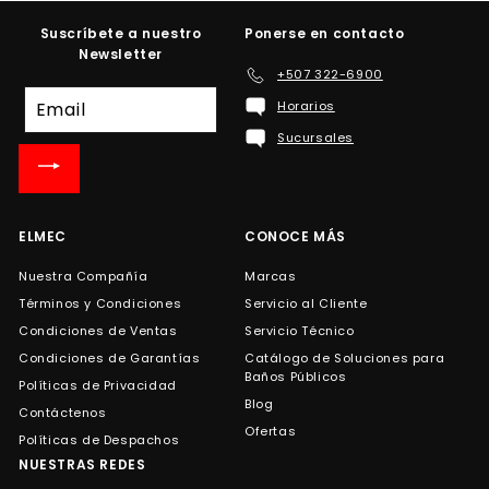
Suscríbete a nuestro
Ponerse en contacto
Newsletter
+507 322-6900
Suscríbete
Horarios
a
Sucursales
nuestra
lista
de
correo
ELMEC
CONOCE MÁS
Nuestra Compañía
Marcas
Términos y Condiciones
Servicio al Cliente
Condiciones de Ventas
Servicio Técnico
Condiciones de Garantías
Catálogo de Soluciones para
Baños Públicos
Políticas de Privacidad
Blog
Contáctenos
Ofertas
Políticas de Despachos
NUESTRAS REDES