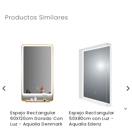
Productos Similares
Espejo Rectangular
Espejo Rectangular
E
5x
60X120cm Dorado Con
50X80cm con Luz -
c
-
Luz - Aqualia Denmark
Aqualia Edenz
C