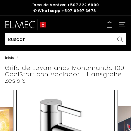
Ir
Línea de Ventas: +507 322 6990
directamente
✆
Whatsapp +507 6997 3678
diapositivas
al
pausa
contenido
E
Nave
L
M
E
Busc
C
Inicio
/
Grifo de Lavamanos Monomando 100
CoolStart con Vaciador - Hansgrohe
Zesis S