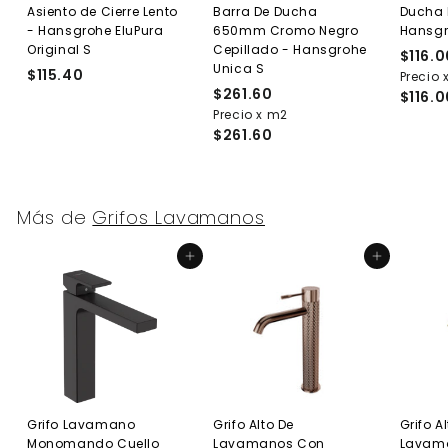
Asiento de Cierre Lento
Barra De Ducha
Ducha F
- Hansgrohe EluPura
650mm Cromo Negro
Hansgr
Original S
Cepillado - Hansgrohe
$116.0
Unica S
$115.40
$
Precio 
$261.60
$
1
$116.0
Precio x m2
2
1
$261.60
6
5
1
.
.
4
6
0
Más de
Grifos Lavamanos
0
Agregar al carrito
Agregar al carrito
Grifo Lavamano
Grifo Alto De
Grifo A
Monomando Cuello
Lavamanos Con
Lavam