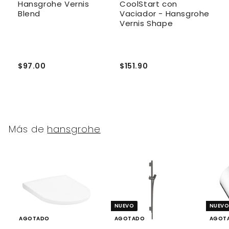
Hansgrohe Vernis
CoolStart con
F
Blend
Vaciador - Hansgrohe
Vernis Shape
$97.00
$151.90
$
Más de
hansgrohe
NUEVO
NUEV
AGOTADO
AGOTADO
AGOT