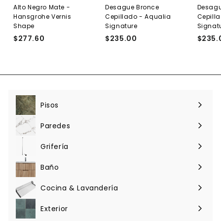
Alto Negro Mate -
Desague Bronce
Desagu
Hansgrohe Vernis
Cepillado - Aqualia
Cepill
Shape
Signature
Signat
$277.60
$
$235.00
$
$235.
2
2
7
3
7
5
.
.
6
0
0
0
Pisos
Expandir
menú
Paredes
Expandir
menú
Grifería
Expandir
menú
Baño
Expandir
menú
Cocina & Lavandería
Expandir
menú
Exterior
Expandir