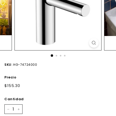
SKU:
HG-74724000
Precio
Precio
$155.30
$155.30
habitual
Cantidad
−
+