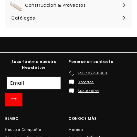
menú
Construcción & Proyectos
Expandir
menú
Catálogos
Suscríbete a nuestro
Ponerse en contacto
Newsletter
+507 322-6900
Suscríbete
Horarios
a
Sucursales
nuestra
lista
de
correo
ELMEC
CONOCE MÁS
Nuestra Compañía
Marcas