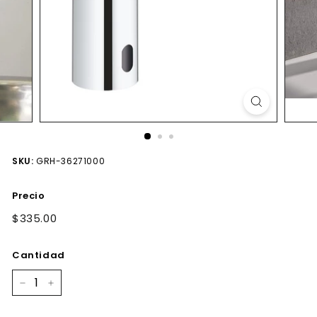
SKU:
GRH-36271000
Precio
Precio
$335.00
$335.00
habitual
Cantidad
−
+