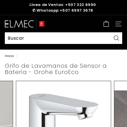
Ir
Línea de Ventas: +507 322 6990
directamente
✆
Whatsapp +507 6997 3678
diapositivas
al
pausa
contenido
E
Nave
L
M
E
Busc
C
Inicio
/
Grifo de Lavamanos de Sensor a
Bateria - Grohe EuroEco