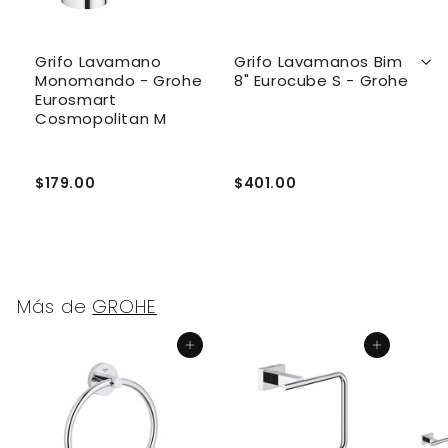
Grifo Lavamano
Grifo Lavamanos Bim
G
Monomando - Grohe
8" Eurocube S - Grohe
M
Eurosmart
E
Cosmopolitan M
$179.00
$401.00
$
Más de
GROHE
Agregar al carrito
Agregar al carrito