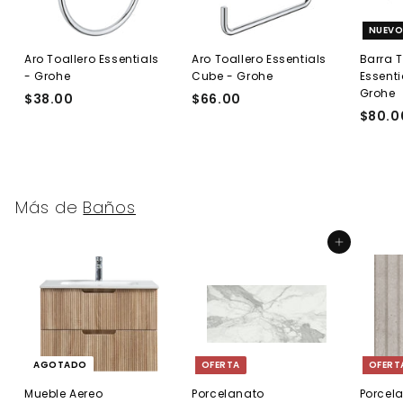
NUEV
Aro Toallero Essentials
Aro Toallero Essentials
Barra 
- Grohe
Cube - Grohe
Essenti
Grohe
$38.00
$
$66.00
$
$80.0
3
6
8
6
.
.
0
0
0
0
Más de
Baños
Agregar al carrito
AGOTADO
OFERTA
OFERT
Mueble Aereo
Porcelanato
Porcel