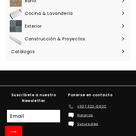
Baño
Expandir
menú
Cocina & Lavandería
Expandir
menú
Exterior
Expandir
menú
Construcción & Proyectos
Expandir
menú
Catálogos
Suscríbete a nuestro
Ponerse en contacto
Newsletter
+507 322-6900
Suscríbete
Horarios
a
Sucursales
nuestra
lista