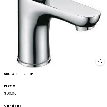
SKU:
AQ515621-CR
Precio
Precio
$60.00
$60.00
habitual
Cantidad