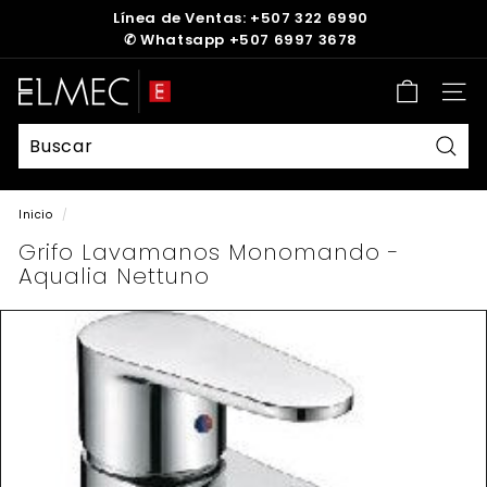
Ir
Línea de Ventas: +507 322 6990
directamente
✆
Whatsapp +507 6997 3678
diapositivas
al
pausa
contenido
E
Nave
L
M
E
Busc
C
Inicio
/
Grifo Lavamanos Monomando -
Aqualia Nettuno