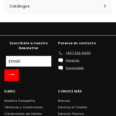
menú
Catálogos
Suscríbete a nuestro
Ponerse en contacto
Newsletter
+507 322-6900
Suscríbete
Horarios
a
Sucursales
nuestra
lista
de
correo
ELMEC
CONOCE MÁS
Nuestra Compañía
Marcas
Términos y Condiciones
Servicio al Cliente
Condiciones de Ventas
Servicio Técnico