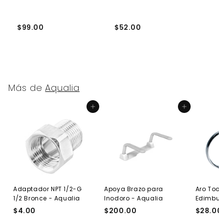
$99.00
$52.00
$
Más de
Aqualia
Agregar al carrito
Agregar al carrito
Adaptador NPT 1/2-G
Apoya Brazo para
Aro Toa
1/2 Bronce - Aqualia
Inodoro - Aqualia
Edimb
$4.00
$
$200.00
$
$28.0