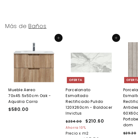
4
2
.
0
0
0
0
.
Más de
Baños
0
0
Agregar al carrito
Agregar al carrito
OFERTA
OFERT
Mueble Aereo
Porcelanato
Porcel
70x45.5x50cm Oak -
Esmaltado
Esmal
Aqualia Carra
Rectificado Pulido
Rectif
120X260cm - Baldocer
Antides
$580.00
$
Invictus
60X60c
5
Portobe
P
P
$210.60
$
$234.00
$
8
dom
r
r
2
2
Ahorra 10%
0
e
3
e
P
Precio x m2
$29.20
1
.
4