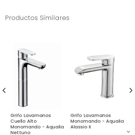
Productos Similares
Grifo Lavamanos
Grifo Lavamanos
G
Cuello Alto
Monomando - Aqualia
M
Monomando - Aqualia
Alassio II
C
Nettuno