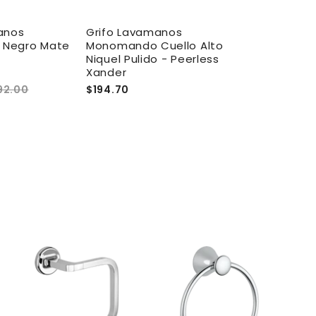
anos
Grifo Lavamanos
Grifo Lavam
Negro Mate
Monomando Cuello Alto
Monomando
Niquel Pulido - Peerless
Hansgrohe Fi
Xander
92.00
$194.70
$284.00
A
g
r