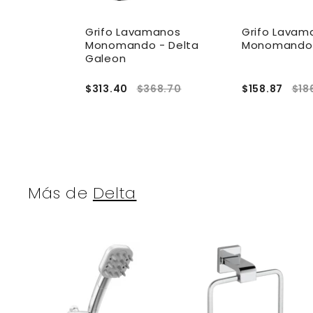
anos
Grifo Lavamanos
Grifo Lavam
lo Alto -
Monomando - Delta
Monomando -
Galeon
$313.40
$368.70
$158.87
$18
Más de
Delta
A
g
r
r