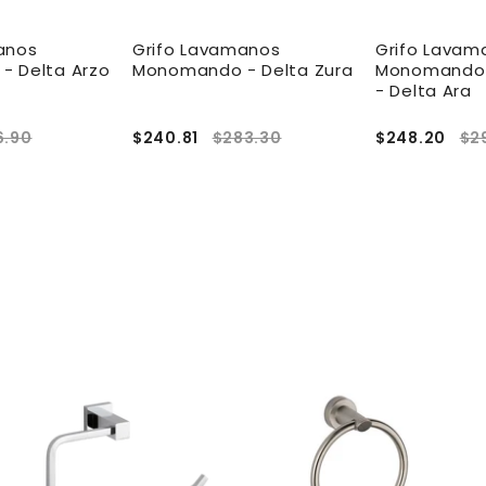
anos
Grifo Lavamanos
Grifo Lavam
 Delta Arzo
Monomando - Delta Zura
Monomando 
- Delta Ara
6.90
$240.81
$283.30
$248.20
$2
A
g