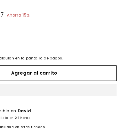
57
$445.57
Ahorra 15%
alculan en la pantalla de pagos.
Agregar al carrito
nible en
David
listo en 24 horas
ibilidad en otras tiendas