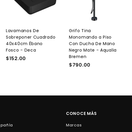
r
r
e
e
e
g
g
g
a
a
a
r
r
a
a
a
l
l
Lavamanos De
Grifo Tina
c
c
c
Sobreponer Cuadrado
Monomando a Piso
a
a
a
r
r
40x40cm Ébano
Con Ducha De Mano
r
r
Fosco - Deca
Negro Mate - Aqualia
i
i
Bremen
t
t
$152.00
$
o
o
o
$790.00
$
1
7
5
9
2
0
.
.
0
0
0
0
CONOCE MÁS
mpañía
Marcas