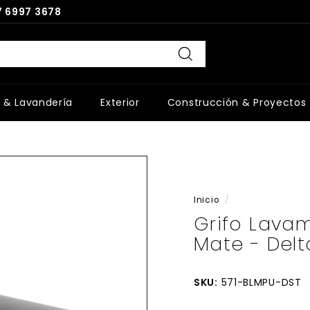
 6997 3678
Buscar
 & Lavandería
Exterior
Construcción & Proyectos
Inicio
/
Grifo Lav
Mate - Del
SKU:
571-BLMPU-DST