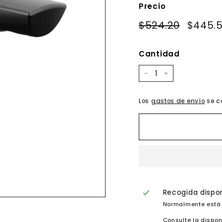
Precio
Precio
Precio
$524.20
$524.20
$445.
habitual
de
oferta
Cantidad
−
+
Los
gastos de envío
se c
Recogida dispo
Normalmente está 
Consulte la dispon