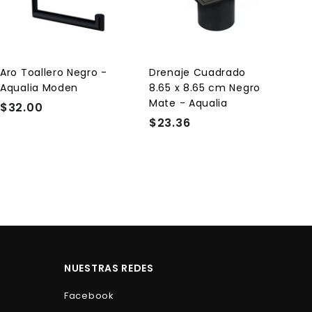
r
r
e
e
g
g
a
a
r
r
a
a
l
l
Aro Toallero Negro -
Drenaje Cuadrado
c
c
Aqualia Moden
8.65 x 8.65 cm Negro
a
a
r
r
Mate - Aqualia
$32.00
$
r
r
$23.36
$
3
i
i
t
t
2
2
o
o
3
.
.
0
3
0
6
NUESTRAS REDES
Facebook