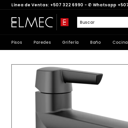
Ir
Línea de Ventas: +507 322 6990 -
✆
Whatsapp +507
directamente
diapositivas
al
E
pausa
contenido
L
M
E
Pisos
Paredes
Grifería
Baño
Cocina
C