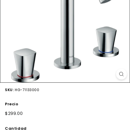
SKU:
HG-71133000
Precio
Precio
$299.00
$299.00
habitual
Cantidad