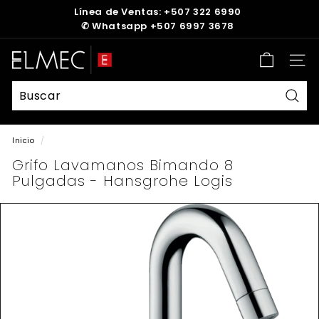
Ir
Línea de Ventas: +507 322 6990
directamente
✆
Whatsapp +507 6997 3678
diapositivas
al
pausa
contenido
E
Nave
L
M
E
Busc
C
Inicio
/
Grifo Lavamanos Bimando 8
Pulgadas - Hansgrohe Logis