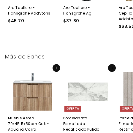
Aro Toallero -
Aro Toallero -
Aro Toa
Hansgrohe AddStoris
Hansgrohe Ag
Cepill
Addsto
$45.70
$
$37.80
$
$68.5
4
3
5
7
.
.
7
8
0
0
Más de
Baños
Agregar al carrito
Agregar al carrito
OFERTA
OFERT
Mueble Aereo
Porcelanato
Porcel
70x45.5x50cm Oak -
Esmaltado
Esmal
Aqualia Carra
Rectificado Pulido
Rectif