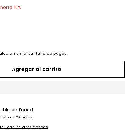
37.32
horra 15%
alculan en la pantalla de pagos.
Agregar al carrito
nible en
David
listo en 24 horas
ibilidad en otras tiendas