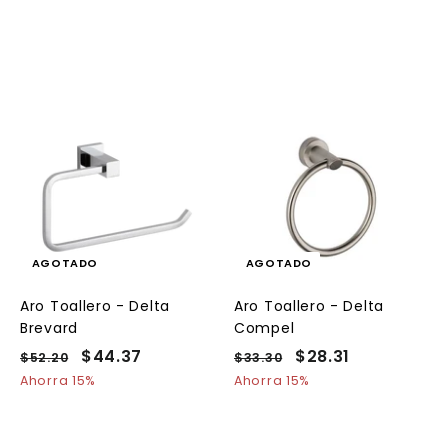
A
g
e
g
a
AGOTADO
AGOTADO
a
Aro Toallero - Delta
Aro Toallero - Delta
c
Brevard
Compel
a
P
P
$44.37
$
P
P
$28.31
$
$52.20
$
$33.30
$
r
r
r
r
5
3
4
2
Ahorra 15%
Ahorra 15%
e
2
e
e
3
e
4
8
o
.
.
c
c
c
c
.
.
2
3
i
i
i
i