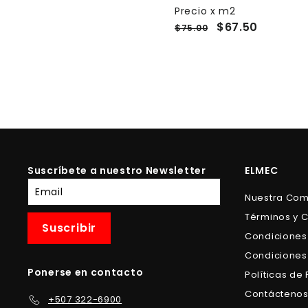
e
3
e
Precio x m2
1
0
4
c
c
$67.50
$75.00
0
.
.
i
i
.
0
0
o
o
0
6
0
h
d
0
a
e
b
o
i
f
t
e
u
r
a
t
Suscríbete a nuestro Newsletter
ELMEC
l
a
Suscríbete
Nuestra Co
a
Términos y 
nuestra
Suscribir
lista
Condiciones
de
Condiciones
correo
Ponerse en contacto
Políticas de
Contácteno
+507 322-6900