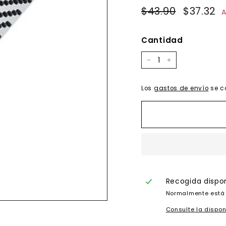
Precio
Precio
$43.90
$43.90
$37.32
$
A
habitual
de
oferta
Cantidad
−
+
Los
gastos de envío
se c
Recogida dispo
Normalmente está 
Consulte la dispon