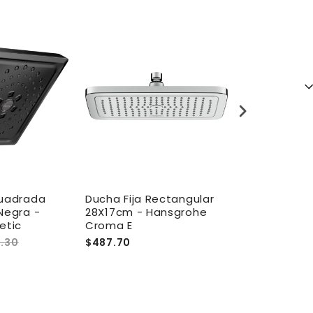
Cuadrada
Ducha Fija Rectangular
Cabeza de 
Negra -
28X17cm - Hansgrohe
Redonda 24
etic
Croma E
Aqualia Cors
2.30
$487.70
$80.00