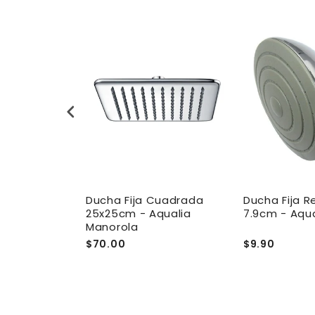
Cuadrada
Ducha Fija Cuadrada
Ducha Fija 
ro Mate -
25x25cm - Aqualia
7.9cm - Aqua
orola
Manorola
$70.00
$9.90