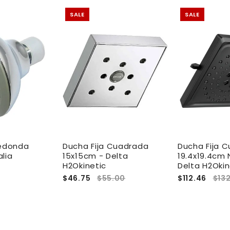
SALE
SALE
Redonda
Ducha Fija Cuadrada
Ducha Fija 
lia
15x15cm - Delta
19.4x19.4cm 
H2Okinetic
Delta H2Okin
$46.75
$55.00
$112.46
$13