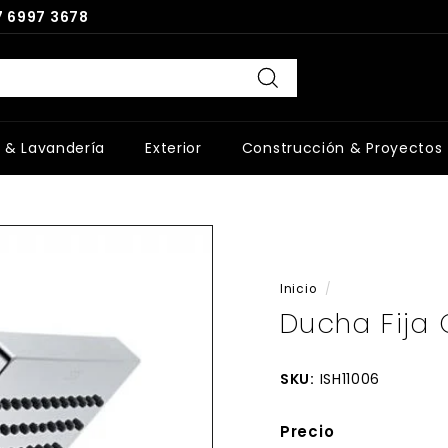
 6997 3678
Buscar
 & Lavandería
Exterior
Construcción & Proyectos
Inicio
/
Ducha Fija
SKU:
ISH11006
Precio