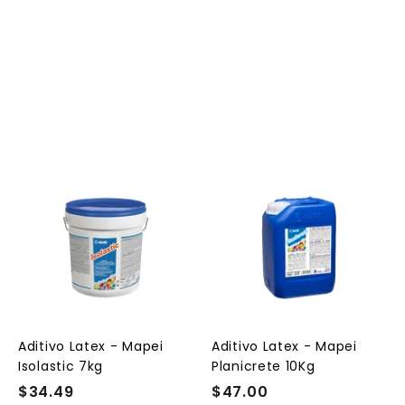
A
A
A
g
g
g
r
r
e
e
e
g
g
g
a
a
a
r
r
a
a
a
l
l
Aditivo Latex - Mapei
Aditivo Latex - Mapei
c
c
c
Isolastic 7kg
Planicrete 10Kg
a
a
a
r
r
$34.49
$
$47.00
$
r
r