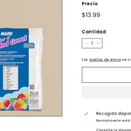
Precio
Precio
$13.99
$13.99
habitual
Cantidad
−
+
Los
gastos de envío
se c
Recogida dispo
Normalmente está 
Consulte la dispon