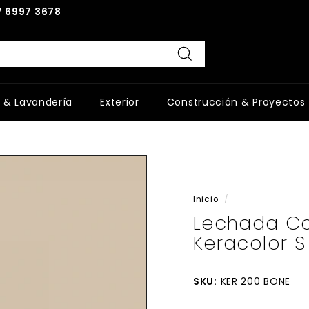
 6997 3678
Buscar
 & Lavandería
Exterior
Construcción & Proyectos
Inicio
/
Lechada Co
Keracolor S
SKU:
KER 200 BONE