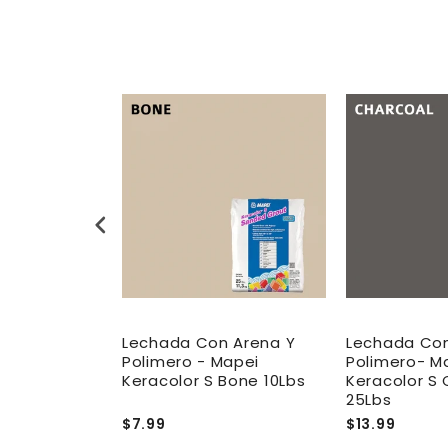
 Arena Y
Lechada Con Arena Y
Lechada Con
Mapei
Polimero - Mapei
Polimero- M
Ivory 25Lbs
Keracolor S Bone 10Lbs
Keracolor S 
25Lbs
$7.99
$13.99