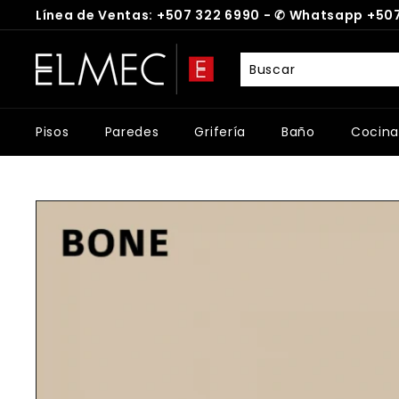
Ir
Línea de Ventas: +507 322 6990 -
✆
Whatsapp +507
directamente
diapositivas
al
E
pausa
contenido
L
M
E
Pisos
Paredes
Grifería
Baño
Cocina
C