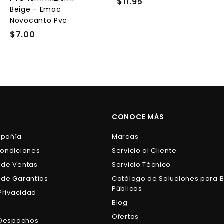
$11.95
$
r
r
Beige - Emac
1
i
i
Novocanto Pvc
t
t
1
o
o
o
$7.00
$
.
7
9
.
5
0
0
CONOCE MÁS
mpañía
Marcas
Condiciones
Servicio al Cliente
 de Ventas
Servicio Técnico
 de Garantías
Catálogo de Soluciones para 
Públicos
 Privacidad
Blog
s
Ofertas
e Despachos