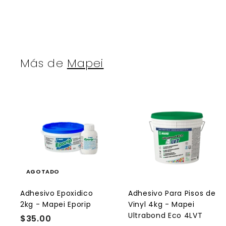
Más de
Mapei
r
AGOTADO
r
l
Adhesivo Epoxidico
Adhesivo Para Pisos de
2kg - Mapei Eporip
Vinyl 4kg - Mapei
r
Ultrabond Eco 4LVT
$35.00
$
r