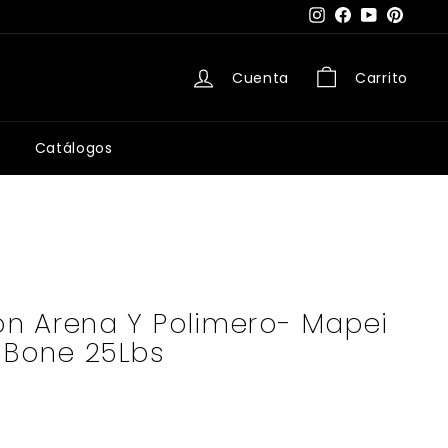
Instagram
Facebook
YouTube
Pintere
Cuenta
Carrito
Catálogos
n Arena Y Polimero- Mapei
 Bone 25Lbs