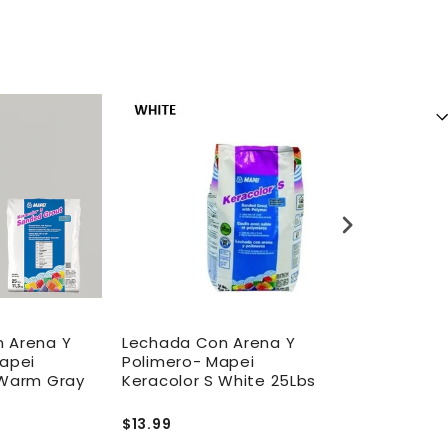
 Arena Y
Lechada Con Arena Y
Lechada Con
Mapei
Polimero- Mapei
Polimero - 
 Warm Gray
Keracolor S White 25Lbs
Keracolor S 
$13.99
$9.99