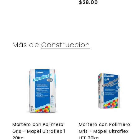
$28.00
$
3
i
t
2
5
8
.
.
0
0
0
0
Más de
Construccion
A
g
r
r
e
g
a
r
r
a
l
l
Mortero con Polimero
Mortero con Polímero
c
Gris - Mapei Ultraflex 1
Gris - Mapei Ultraflex
a
r
r
20Kg
LFT 20kg