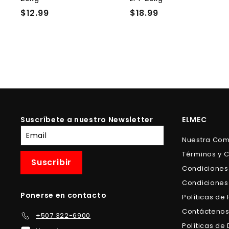
r
r
$12.99
$
$18.99
$
i
i
t
t
1
1
o
2
8
.
.
9
9
9
9
Suscríbete a nuestro Newsletter
ELMEC
Suscríbete
Nuestra Co
a
Términos y 
nuestra
Suscribir
lista
Condiciones
de
Condiciones
correo
Ponerse en contacto
Políticas de
Contácteno
+507 322-6900
Políticas d