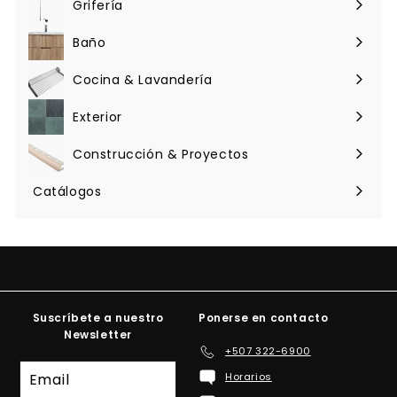
Grifería
Expandir
menú
Baño
Expandir
menú
Cocina & Lavandería
Expandir
menú
Exterior
Expandir
menú
Construcción & Proyectos
Expandir
menú
Catálogos
Suscríbete a nuestro
Ponerse en contacto
Newsletter
+507 322-6900
Suscríbete
Horarios
a