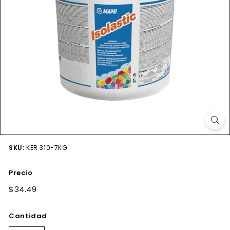
SKU:
KER 310-7KG
Precio
Precio
$34.49
$34.49
habitual
Cantidad