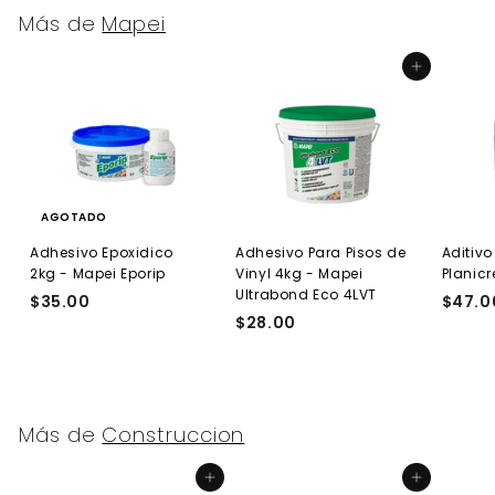
Más de
Mapei
Agregar al carrito
AGOTADO
Adhesivo Epoxidico
Adhesivo Para Pisos de
Aditivo
2kg - Mapei Eporip
Vinyl 4kg - Mapei
Planicr
Ultrabond Eco 4LVT
$35.00
$
$47.0
$28.00
$
3
2
5
8
.
.
0
0
0
Más de
Construccion
0
Agregar al carrito
Agregar al carrito