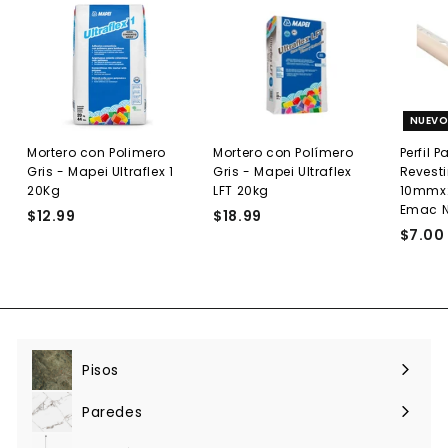
NUEV
Mortero con Polimero
Mortero con Polímero
Perfil P
Gris - Mapei Ultraflex 1
Gris - Mapei Ultraflex
Revest
20Kg
LFT 20kg
10mmx2
Emac N
$12.99
$
$18.99
$
$7.00
1
1
2
8
.
.
9
9
9
9
Pisos
Expandir
menú
Paredes
Expandir
menú