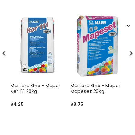
ro
Mortero Gris - Mapei
Mortero Gris - Mapei
M
Ker 111 20kg
Mapeset 20kg
Gr
2
$4.25
$8.75
$