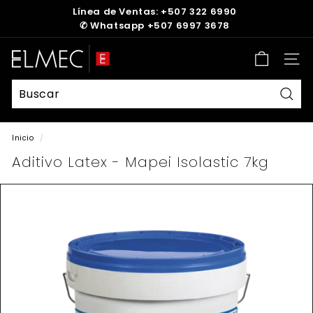
Ir
Línea de Ventas: +507 322 6990
directamente
✆
Whatsapp +507 6997 3678
diapositivas
al
pausa
contenido
E
Nave
L
M
E
Busc
C
Inicio
/
Aditivo Latex - Mapei Isolastic 7kg