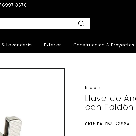
 6997 3678
Buscar
 & Lavandería
Exterior
Construcción & Proyectos
Inicio
/
Llave de An
con Faldón 
SKU:
BA-E53-2386A