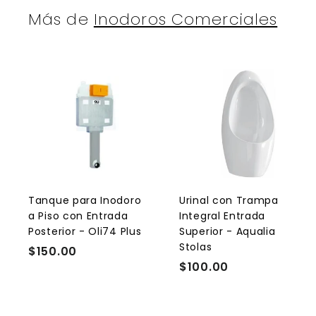
1
0
Más de
Inodoros Comerciales
9
A
g
r
r
e
g
a
r
r
a
l
l
Tanque para Inodoro
Urinal con Trampa
c
a Piso con Entrada
Integral Entrada
a
r
r
Posterior - Oli74 Plus
Superior - Aqualia
r
r
Stolas
$150.00
$
i
i
t
t
$100.00
$
1
o
1
5
0
0