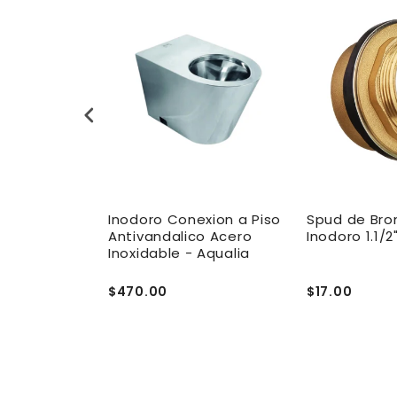
a Fluxometro
Inodoro Conexion a Piso
Spud de Bro
Posterior y
Antivandalico Acero
Inodoro 1.1/2
iso 4.8/6 L -
Inoxidable - Aqualia
on
$470.00
$17.00