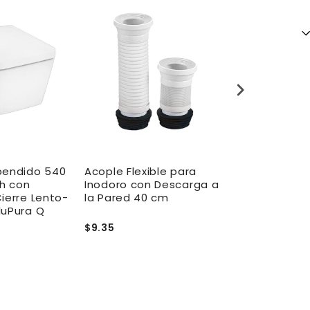
pendido 540
Acople Flexible para
Inodoro Con
sh con
Inodoro con Descarga a
Pared Antiv
ierre Lento-
la Pared 40 cm
Acero Inoxid
luPura Q
Aqualia
$9.35
$649.00