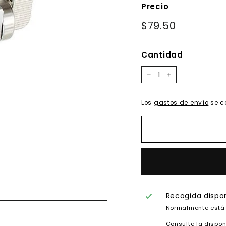
Precio
Precio
$79.50
$79.50
habitual
Cantidad
−
+
Los
gastos de envío
se c
Recogida dispo
Normalmente está 
Consulte la dispon