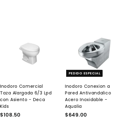
5
5
5
0
A
A
g
g
r
r
e
e
g
g
a
a
PEDIDO ESPECIAL
r
r
a
a
l
l
Inodoro Comercial
Inodoro Conexion a
c
c
Taza Alargada 6/3 Lpd
Pared Antivandalico
a
a
r
r
con Asiento - Deca
Acero Inoxidable -
r
r
Kids
Aqualia
i
i
t
t
$108.50
$
$649.00
$
o
o
1
6
0
4