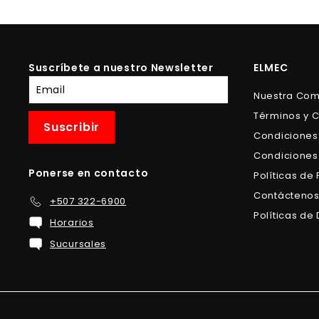
0
.
.
0
0
0
0
Suscríbete a nuestro Newsletter
ELMEC
Suscríbete
Nuestra Co
a
Términos y 
nuestra
Suscribir
lista
Condiciones
de
Condiciones
correo
Ponerse en contacto
Políticas de
Contácteno
+507 322-6900
Políticas d
Horarios
Sucursales