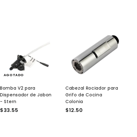
A
g
r
e
g
a
AGOTADO
r
a
l
Bomba V2 para
Cabezal Rociador para
c
Dispensador de Jabon
Grifo de Cocina
a
r
- Stern
Colonia
r
$33.55
$
$12.50
$
i
t
3
1
o
3
2
.
.