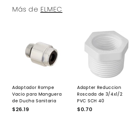
Más de
ELMEC
A
g
r
r
e
g
a
r
r
a
l
l
Adaptador Rompe
Adapter Reduccion
c
Vacio para Manguera
Roscada de 3/4x1/2
a
r
r
de Ducha Sanitaria
PVC SCH 40
r
r
$26.19
$
$0.70
$
i
i
t
t
2
0
o
6
.
.
7