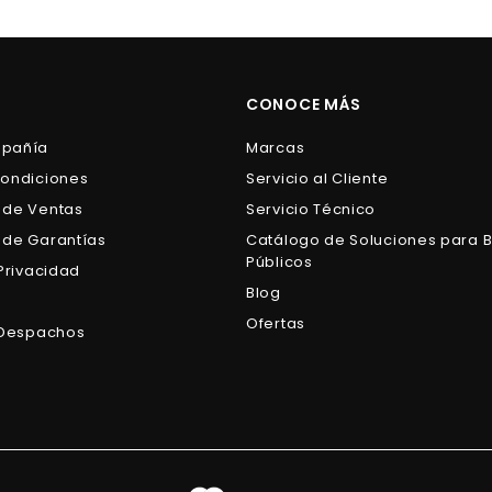
0
0
.
0
0
0
CONOCE MÁS
mpañía
Marcas
Condiciones
Servicio al Cliente
 de Ventas
Servicio Técnico
 de Garantías
Catálogo de Soluciones para 
Públicos
 Privacidad
Blog
s
Ofertas
e Despachos