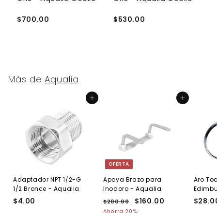
A
$700.00
$530.00
$
Más de
Aqualia
Agregar al carrito
Agregar al carrito
OFERTA
Adaptador NPT 1/2-G
Apoya Brazo para
Aro Toa
1/2 Bronce - Aqualia
Inodoro - Aqualia
Edimb
$4.00
$
P
P
$160.00
$
$28.0
$200.00
$
r
r
2
4
1
Ahorra 20%