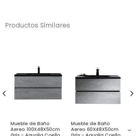
Productos Similares
Mueble de Baño
Mueble de Baño
M
Aereo 100X48X50cm
Aereo 60X48X50cm
A
co
Gris - Aqualia Coello
Gris - Aqualia Coello
V