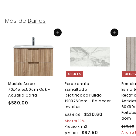
e
0
e
.
6
0
c
c
0
0
.
i
i
0
.
0
o
o
Más de
Baños
0
0
h
d
0
a
e
Agregar al carrito
Agregar al carrito
b
o
i
f
t
e
u
r
a
t
l
a
OFERTA
OFERT
Mueble Aereo
Porcelanato
Porcel
70x45.5x50cm Oak -
Esmaltado
Esmal
Aqualia Carra
Rectificado Pulido
Rectif
120X260cm - Baldocer
Antides
$580.00
$
Invictus
60X60c
5
Portobe
P
P
$210.60
$
$234.00
$
8
dom
r
r
2
2
Ahorra 10%
0
e
3
e
P
Precio x m2
$29.20
1
.
4
c
c
r
$67.50
Ahorra 
$75.00
0
.