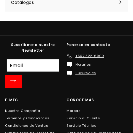
Catálogos
Suscríbete a nuestro
Ponerse en contacto
Newsletter
+507 322-6900
Suscríbete
Horarios
a
Sucursales
nuestra
lista
de
correo
ELMEC
CONOCE MÁS
Nuestra Compañía
Marcas
Términos y Condiciones
Servicio al Cliente
Condiciones de Ventas
Servicio Técnico
Condiciones de Garantías
Catálogo de Soluciones para