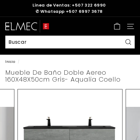
Ir
Línea de Ventas: +507 322 6990
directamente
✆
Whatsapp +507 6997 3678
diapositivas
al
pausa
contenido
E
Nave
L
M
E
Busc
C
Inicio
/
Mueble De Baño Doble Aereo
160X48X50cm Gris- Aqualia Coello