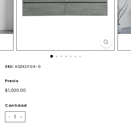
SKU:
AQ3K20124-G
Precio
Precio
$1,000.00
$1,000.00
habitual
Cantidad
−
+