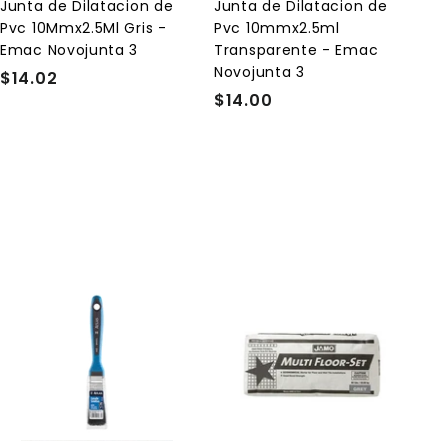
l
l
Junta de Dilatacion de
Junta de Dilatacion de
c
c
Pvc 10Mmx2.5Ml Gris -
Pvc 10mmx2.5ml
a
a
r
r
Emac Novojunta 3
Transparente - Emac
r
r
Novojunta 3
$14.02
$
i
i
t
t
$14.00
$
1
o
o
1
4
4
.
.
0
0
2
0
A
A
g
g
r
r
e
e
g
g
a
a
r
r