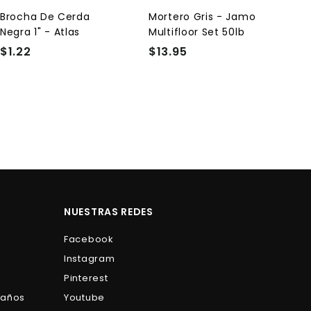
a
a
l
l
Brocha De Cerda
Mortero Gris - Jamo
c
c
Negra 1" - Atlas
Multifloor Set 50lb
a
a
r
r
$1.22
$
$13.95
$
r
r
1
1
i
i
t
t
.
3
o
o
2
.
2
9
5
NUESTRAS REDES
Facebook
Instagram
Pinterest
Baños
Youtube