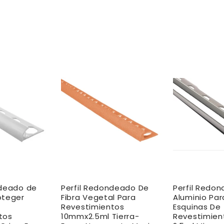
ndeado de
Perfil Redondeado De
Perfil Redo
oteger
Fibra Vegetal Para
Aluminio Par
Revestimientos
Esquinas De
tos
10mmx2.5ml Tierra-
Revestimien