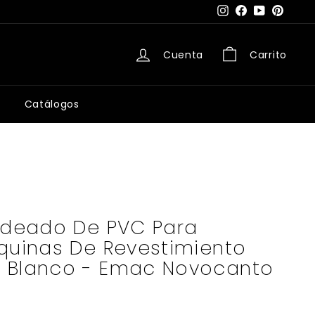
Instagram
Facebook
YouTube
Pintere
Cuenta
Carrito
Catálogos
ondeado De PVC Para
quinas De Revestimiento
 Blanco - Emac Novocanto