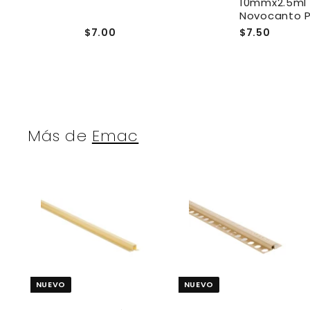
 Mate- Emac
10mmx2.5ml 
luminio
Novocanto 
$7.00
$7.50
Más de
Emac
A
g
r
r
e
g
a
NUEVO
NUEVO
r
r
a