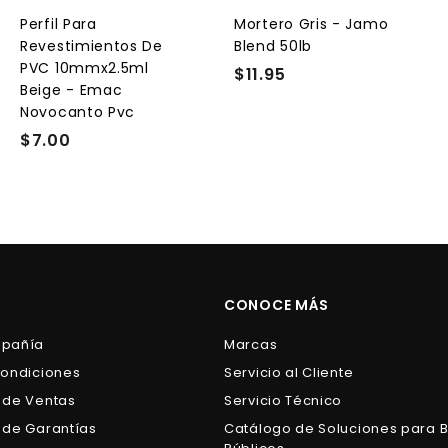
a
a
a
l
l
Perfil Para
Mortero Gris - Jamo
c
c
c
Revestimientos De
Blend 50lb
a
a
a
r
r
PVC 10mmx2.5ml
$11.95
$
r
r
Beige - Emac
1
i
i
Novocanto Pvc
t
t
1
o
o
o
$7.00
$
.
7
9
.
5
0
0
CONOCE MÁS
mpañía
Marcas
Condiciones
Servicio al Cliente
 de Ventas
Servicio Técnico
 de Garantías
Catálogo de Soluciones para 