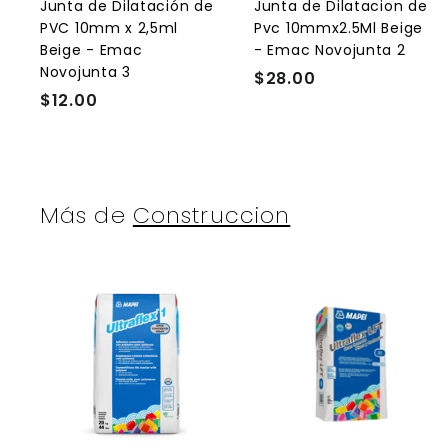
l
l
Junta de Dilatación de
Junta de Dilatacion de
c
PVC 10mm x 2,5ml
Pvc 10mmx2.5Ml Beige
a
r
r
Beige - Emac
- Emac Novojunta 2
r
r
Novojunta 3
$28.00
$
i
i
t
t
$12.00
$
2
o
1
8
2
.
.
0
0
0
Más de
Construccion
0
A
g
r
r
e
g
a
r
r