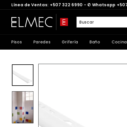
Ir
Línea de Ventas: +507 322 6990 -
✆
Whatsapp +507
directamente
diapositivas
al
E
pausa
contenido
L
M
E
Pisos
Paredes
Grifería
Baño
Cocina
C