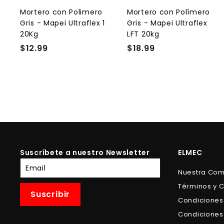
a
l
l
Mortero con Polimero
Mortero con Polímero
c
Gris - Mapei Ultraflex 1
Gris - Mapei Ultraflex
a
r
r
20Kg
LFT 20kg
r
r
$12.99
$
$18.99
$
i
i
t
t
1
1
o
2
8
.
.
9
9
9
9
Suscríbete a nuestro Newsletter
ELMEC
Suscríbete
Nuestra Co
a
Términos y 
nuestra
Suscribir
lista
Condiciones
de
Condiciones
correo