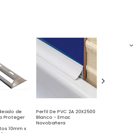
ndeado de
Perfil De PVC 2A 20X2500
Perfil De PV
a Proteger
Blanco - Emac
Blanco - Em
Novobañera
Novobañera
tos 10mm x