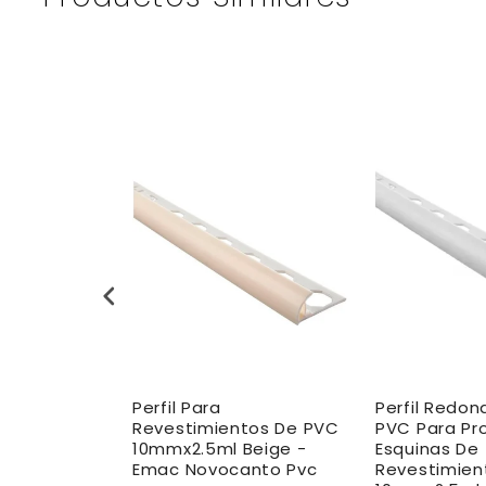
ndeado de
Perfil Para
Perfil Redo
a Proteger
Revestimientos De PVC
PVC Para Pr
10mmx2.5ml Beige -
Esquinas De
tos 10mm x
Emac Novocanto Pvc
Revestimien