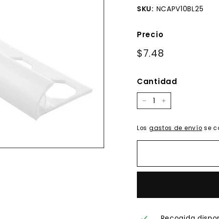
SKU:
NCAPV10BL25
Precio
Precio
$7.48
$7.48
habitual
Cantidad
−
+
Los
gastos de envío
se c
Recogida dispo