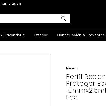
 6997 3678
Buscar
 & Lavandería
Exterior
Construcción & Proyectos
Inicio
/
Perfil Red
Proteger Es
10mmx2.5ml
Pvc