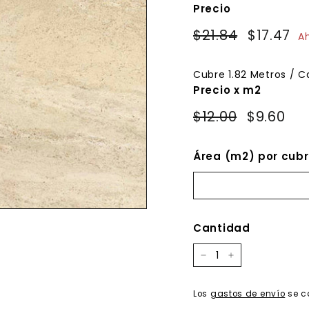
Precio
Precio
Precio
$21.84
$21.84
$17.47
$1
A
habitual
de
oferta
Cubre
1.82
Metros / C
Precio x m2
$12.00
$9.60
Área (m2) por cubr
Cantidad
−
+
Los
gastos de envío
se c