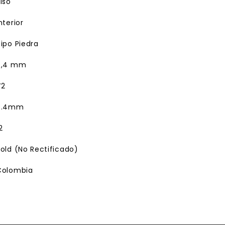
iso
nterior
ipo Piedra
7,4 mm
V2
7.4mm
2
old (No Rectificado)
Colombia