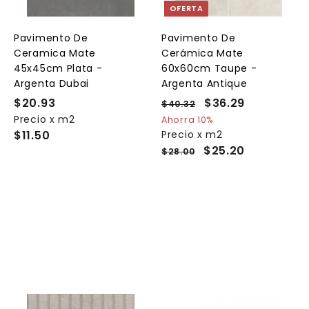
a
a
a
OFERTA
r
r
a
a
a
l
l
Pavimento De
Pavimento De
c
c
c
Ceramica Mate
Cerámica Mate
a
a
a
r
r
45x45cm Plata -
60x60cm Taupe -
r
r
Argenta Dubai
Argenta Antique
i
i
t
t
$20.93
$
P
P
$36.29
$
$40.32
$
o
o
o
r
r
4
Precio x m2
2
3
Ahorra 10%
e
0
e
$11.50
Precio x m2
0
6
.
c
c
$25.20
$28.00
.
.
3
i
i
9
2
2
o
o
3
9
h
d
a
e
b
o
i
f
t
e
u
r
a
t
l
a