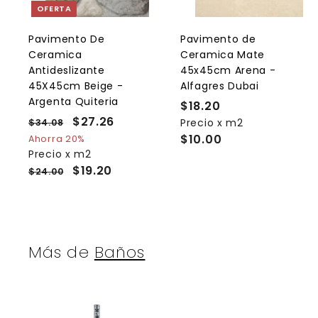
a
OFERTA
r
r
a
l
l
Pavimento De
Pavimento de
c
Ceramica
Ceramica Mate
a
r
r
Antideslizante
45x45cm Arena -
r
r
45X45cm Beige -
Alfagres Dubai
i
i
Argenta Quiteria
t
t
$18.20
$
o
P
P
$27.26
$
Precio x m2
1
$34.08
$
r
r
3
2
$10.00
Ahorra 20%
8
e
4
e
Precio x m2
7
.
.
c
c
$19.20
$24.00
.
2
0
i
i
2
0
8
o
o
6
h
d
a
e
b
o
Más de
Baños
i
f
t
e
u
r
a
t