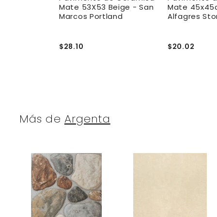
cm Beige -
Mate 53X53 Beige - San
Mate 45x45
Marcos Portland
Alfagres Sto
$28.10
$20.02
Más de
Argenta
A
g
r
r
e
g