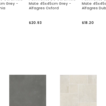
cm Grey -
Mate 45x45cm Grey -
Mate 45x45
nia
Alfagres Oxford
Alfagres Dub
$20.93
$18.20
A
A
A
g
g
g
r
r
e
e
e
g
g
g