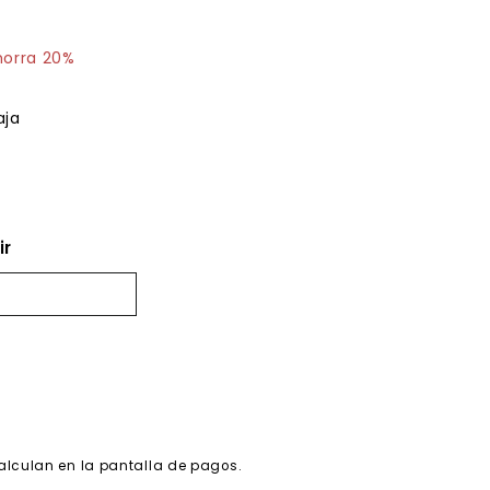
7.47
horra 20%
aja
ir
alculan en la pantalla de pagos.