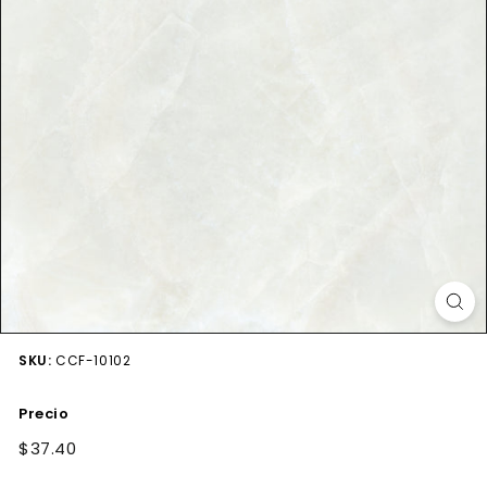
SKU:
CCF-10102
Precio
Precio
$37.40
$37.40
habitual