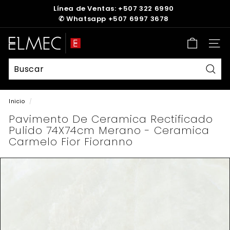
Ir
Línea de Ventas: +507 322 6990
directamente
✆
Whatsapp +507 6997 3678
diapositivas
al
pausa
contenido
E
Nave
L
M
E
Busc
C
Inicio
/
Pavimento De Ceramica Rectificado
Pulido 74X74cm Merano - Ceramica
Carmelo Fior Fioranno