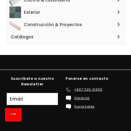
Expandir
menú
Exterior
Expandir
menú
Construcción & Proyectos
Expandir
menú
Catálogos
Suscríbete a nuestro
Ponerse en contacto
Newsletter
+507 322-6900
Suscríbete
Horarios
a
Sucursales
nuestra
lista
de
correo