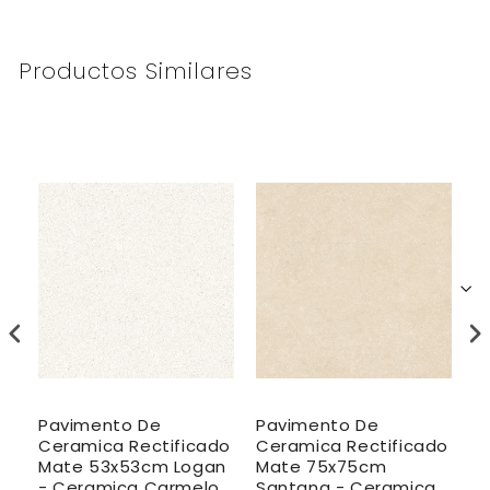
Productos Similares
Pavimento De
Pavimento De
P
do
Ceramica Rectificado
Ceramica Rectificado
C
Mate 53x53cm Logan
Mate 75x75cm
P
a
- Ceramica Carmelo
Santana - Ceramica
C