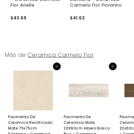
Fior Arielle
Carmelo Fior Fioranno
C
$43.69
$41.63
$
Más de
Ceramica Carmelo Fior
Agregar al carrito
Agregar al carrito
Pavimento De
Pavimento De
Pavime
Ceramica Rectificado
Ceramica Mate
Cerami
Mate 75x75cm
20X60cm Albero Bosco
20x60
Santana - Ceramica
Plus - Ceramica
- Cera