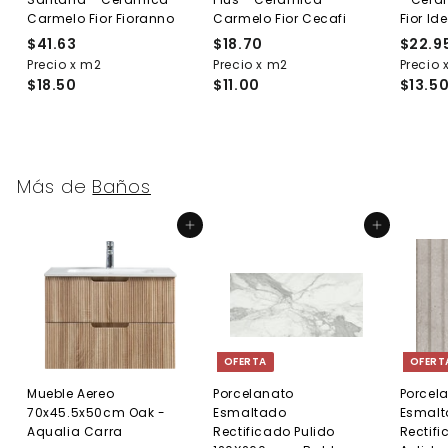
Carmelo Fior Fioranno
Carmelo Fior Cecafi
Fior Ide
$41.63
$
$18.70
$
$22.9
Precio x m2
4
Precio x m2
1
Precio 
$18.50
$11.00
$13.5
1
8
.
.
6
7
3
0
Más de
Baños
Agregar al carrito
Agregar al carrito
OFERTA
OFERT
Mueble Aereo
Porcelanato
Porcel
70x45.5x50cm Oak -
Esmaltado
Esmal
Aqualia Carra
Rectificado Pulido
Rectif