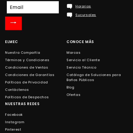
Suscríbete
Horarios
a
Sucursales
nuestra
lista
de
correo
ELMEC
CONOCE MÁS
Nuestra Compañía
Marcas
Términos y Condiciones
Servicio al Cliente
Condiciones de Ventas
Servicio Técnico
Condiciones de Garantías
Catálogo de Soluciones para
Baños Públicos
Políticas de Privacidad
Blog
Contáctenos
Ofertas
Políticas de Despachos
NUESTRAS REDES
Facebook
Instagram
Pinterest