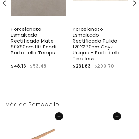
Porcelanato
Porcelanato
P
Esmaltado
Esmaltado
E
Rectificado Mate
Rectificado Pulido
R
80X80cm Hit Fendi -
120X270cm Onyx
1
t
Portobello Temps
Unique - Portobello
P
Timeless
$48.13
$53.48
$261.63
$290.70
$
Más de
Portobello
Agregar al carrito
Agregar al carrito