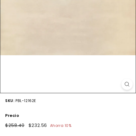
SKU:
PBL-12162E
Precio
Precio
$258.40
$258.40
Precio
$232.56
$232.56
Ahorra 10%
habitual
de