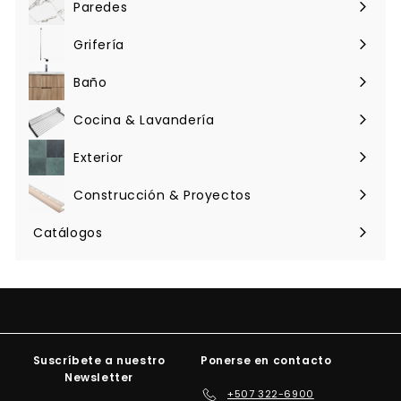
Paredes
l
Expandir
menú
Grifería
Expandir
menú
Baño
Expandir
menú
Cocina & Lavandería
Expandir
menú
Exterior
Expandir
menú
Construcción & Proyectos
Expandir
menú
Catálogos
Suscríbete a nuestro
Ponerse en contacto
Newsletter
+507 322-6900