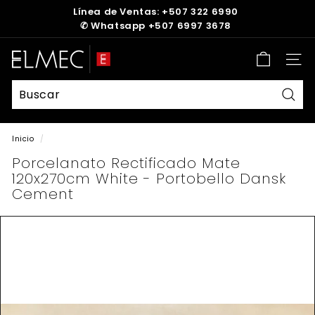
Ir
Línea de Ventas: +507 322 6990
directamente
✆
Whatsapp +507 6997 3678
diapositivas
al
pausa
contenido
E
Nave
L
M
E
Busc
C
Inicio
/
Porcelanato Rectificado Mate
120x270cm White - Portobello Dansk
Cement