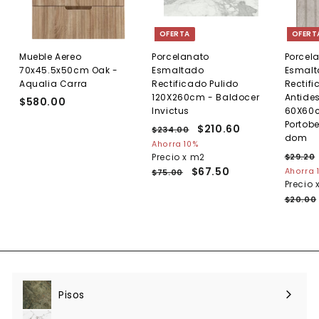
OFERTA
OFERT
Mueble Aereo
Porcelanato
Porcel
70x45.5x50cm Oak -
Esmaltado
Esmal
Aqualia Carra
Rectificado Pulido
Rectif
120X260cm - Baldocer
Antides
$580.00
$
Invictus
60X60c
5
Portobe
P
P
$210.60
$
$234.00
$
8
dom
r
r
2
2
Ahorra 10%
0
e
3
e
P
Precio x m2
$29.20
1
.
4
c
c
r
$67.50
Ahorra 
$75.00
0
0
.
i
i
e
Precio 
.
0
.
0
o
o
c
$20.00
0
6
h
d
i
0
a
e
o
b
o
h
i
f
a
t
e
b
u
r
i
a
t
t
Pisos
Expandir
l
a
u
menú
a