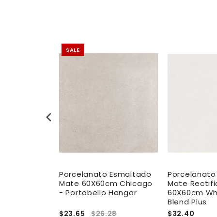
SALE
 Esmaltado
Porcelanato Esmaltado
Porcelanato
m Off White
Mate 60X60cm Chicago
Mate Rectif
za
- Portobello Hangar
60X60cm Whi
Blend Plus
.98
$23.65
$26.28
$32.40