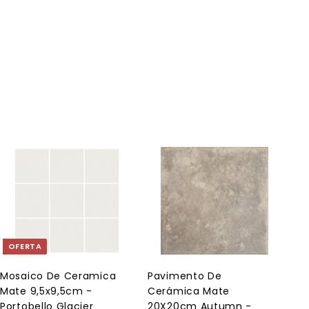
A
A
g
g
r
r
e
e
g
g
a
a
OFERTA
r
r
a
a
l
l
Mosaico De Ceramica
Pavimento De
c
c
Mate 9,5x9,5cm -
Cerámica Mate
a
a
r
r
Portobello Glacier
20X20cm Autumn -