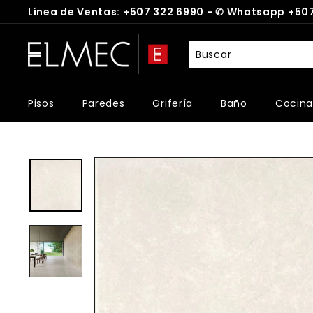
Ir
Línea de Ventas: +507 322 6990 -
✆
Whatsapp +507
directamente
diapositivas
al
E
pausa
contenido
L
M
E
Pisos
Paredes
Grifería
Baño
Cocina
C