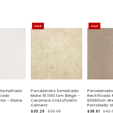
SALE
SALE
 Esmaltado
Porcelanato Esmaltado
Porcelanado
icado
Mate 61.1X61.1cm Beige -
Rectificado
te - Eliane
Ceramica Cristofoletti
60X60cm Gre
Cement
Portobello Vi
$30.29
$33.66
$38.61
$42.