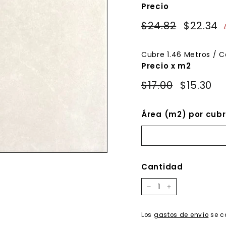
Precio
Precio
Precio
$24.82
$24.82
$22.34
habitual
de
oferta
Cubre
1.46
Metros / C
Precio x m2
$17.00
$15.30
Área (m2) por cubr
Cantidad
−
+
Los
gastos de envío
se c