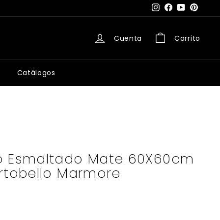
Instagram
Facebook
YouTube
Pintere
Cuenta
Carrito
Catálogos
o Esmaltado Mate 60X60cm
ortobello Marmore