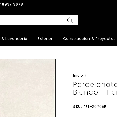
 6997 3678
Buscar
 & Lavandería
Exterior
Construcción & Proyectos
Inicio
/
Porcelanat
Blanco - P
SKU:
PBL-20705E