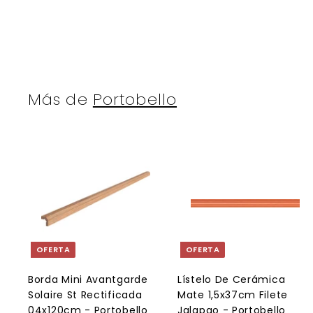
Más de
Portobello
A
g
r
r
e
g
a
OFERTA
OFERTA
r
r
a
l
l
Borda Mini Avantgarde
Lístelo De Cerámica
c
Solaire St Rectificada
Mate 1,5x37cm Filete
a
r
r
04x120cm - Portobello
Jalapao - Portobello