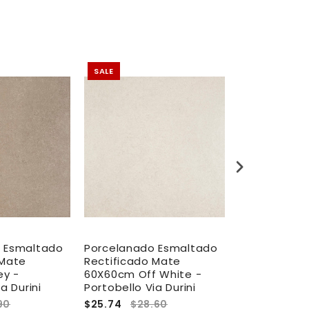
SALE
SALE
 Esmaltado
Porcelanado Esmaltado
Porcelanato
 Mate
Rectificado Mate
Rectificado
y -
60X60cm Off White -
20X120cm Cl
a Durini
Portobello Via Durini
Portobello A
90
$25.74
$28.60
$31.06
$34.