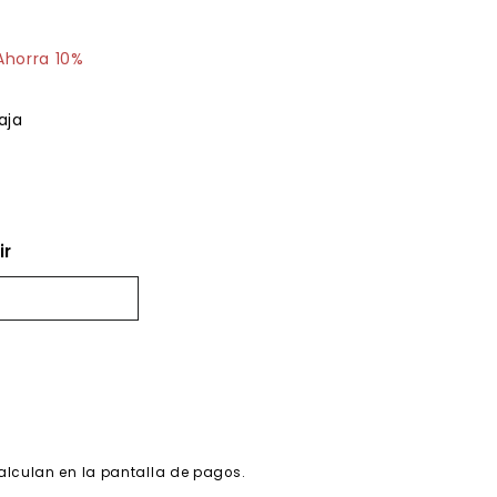
$22.34
Ahorra 10%
aja
ir
alculan en la pantalla de pagos.