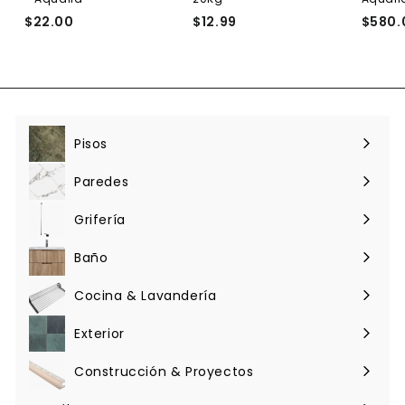
$22.00
$
$12.99
$
$580.
2
1
2
2
.
.
0
9
0
9
Pisos
Expandir
menú
Paredes
Expandir
menú
Grifería
Expandir
menú
Baño
Expandir
menú
Cocina & Lavandería
Expandir
menú
Exterior
Expandir
menú
Construcción & Proyectos
Expandir
menú