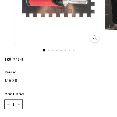
SKU:
74941
Precio
Precio
$15.89
$15.89
habitual
Cantidad
−
+