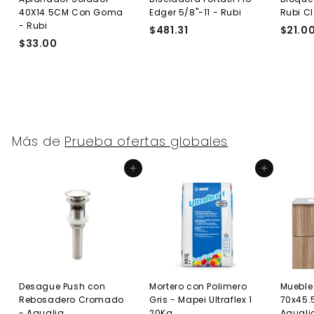
40X14.5CM Con Goma
Edger 5/8"-11 - Rubi
Rubi C
- Rubi
$481.31
$
$21.0
$33.00
$
4
3
8
3
1
.
.
0
3
0
1
Más de
Prueba ofertas globales
Agregar al carrito
Agregar al carrito
Desague Push con
Mortero con Polimero
Mueble
Rebosadero Cromado
Gris - Mapei Ultraflex 1
70x45.
- Aqualia
20Kg
Aquali