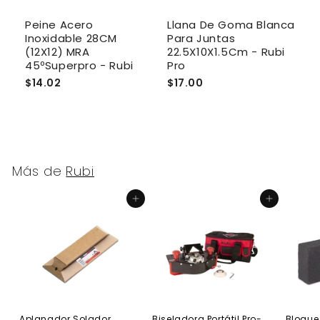
Peine Acero
Llana De Goma Blanca
L
Inoxidable 28CM
Para Juntas
A
(12X12) MRA
22.5X10X1.5Cm - Rubi
1
45ºSuperpro - Rubi
Pro
$14.02
$17.00
$
Más de
Rubi
Agregar al carrito
Agregar al carrito
Aplanador Solador
Biseladora Portátil Pro-
Bloque