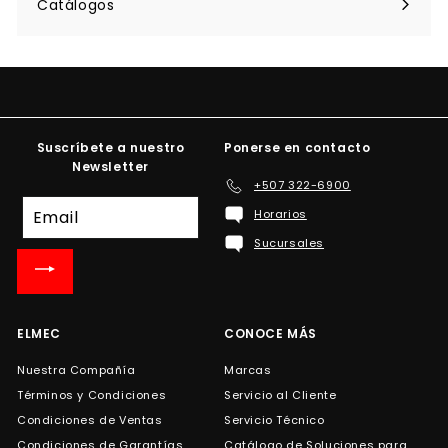
Catálogos
Suscríbete a nuestro
Ponerse en contacto
Newsletter
+507 322-6900
Suscríbete
Horarios
a
Sucursales
nuestra
lista
de
correo
ELMEC
CONOCE MÁS
Nuestra Compañía
Marcas
Términos y Condiciones
Servicio al Cliente
Condiciones de Ventas
Servicio Técnico
Condiciones de Garantías
Catálogo de Soluciones para