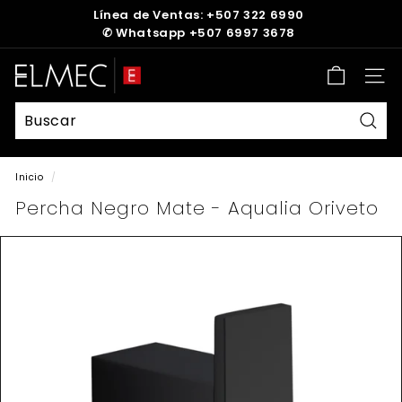
Ir
Línea de Ventas: +507 322 6990
directamente
✆
Whatsapp +507 6997 3678
diapositivas
al
pausa
contenido
E
Nave
L
M
E
Busc
C
Inicio
/
Percha Negro Mate - Aqualia Oriveto