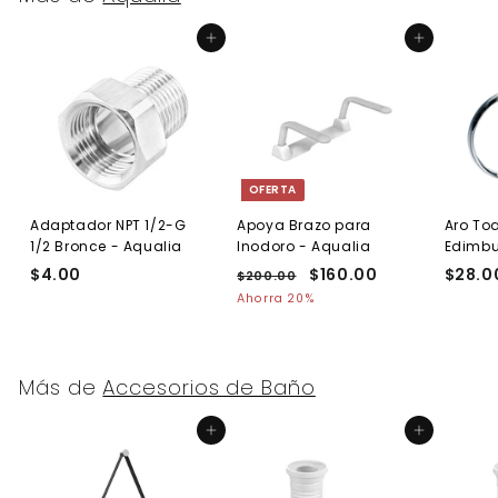
Agregar al carrito
Agregar al carrito
OFERTA
Adaptador NPT 1/2-G
Apoya Brazo para
Aro Toa
1/2 Bronce - Aqualia
Inodoro - Aqualia
Edimb
$4.00
$
P
P
$160.00
$
$28.0
$200.00
$
r
r
2
4
1
Ahorra 20%
e
0
e
.
6
0
c
c
0
0
.
i
i
0
.
0
o
o
Más de
Accesorios de Baño
0
0
h
d
0
a
e
Agregar al carrito
Agregar al carrito
b
o
i
f
t
e