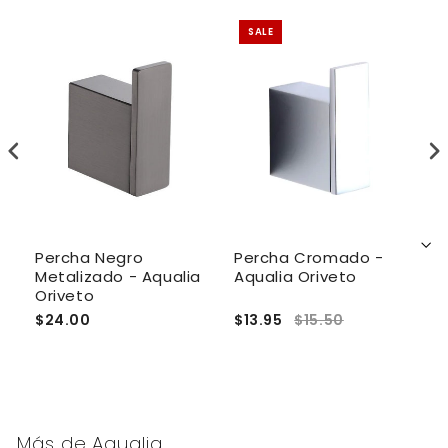
SALE
Percha Negro
Percha Cromado -
P
Metalizado - Aqualia
Aqualia Oriveto
V
Oriveto
$24.00
$13.95
$15.50
$
Más de
Aqualia