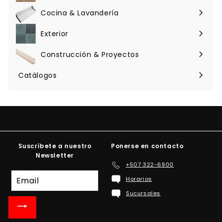
menú
Cocina & Lavandería
Expandir
menú
Exterior
Expandir
menú
Construcción & Proyectos
Expandir
menú
Catálogos
Suscríbete a nuestro
Ponerse en contacto
Newsletter
+507 322-6900
Suscríbete
Horarios
a
Sucursales
nuestra
lista
de