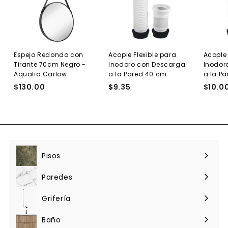
u
r
a
t
l
a
Espejo Redondo con
Acople Flexible para
Acople 
Tirante 70cm Negro -
Inodoro con Descarga
Inodor
Aqualia Carlow
a la Pared 40 cm
a la P
$130.00
$
$9.35
$
$10.0
1
9
3
.
0
3
.
5
0
0
Pisos
Expandir
menú
Paredes
Expandir
menú
Grifería
Expandir
menú
Baño
Expandir