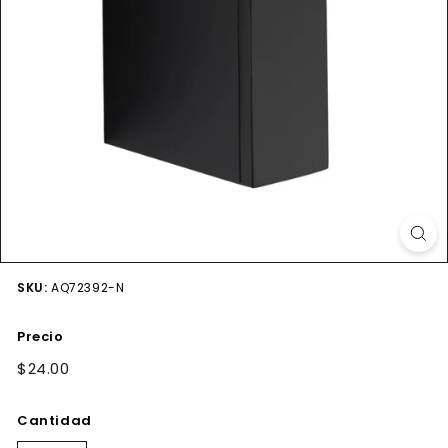
SKU:
AQ72392-N
Precio
Precio
$24.00
$24.00
habitual
Cantidad