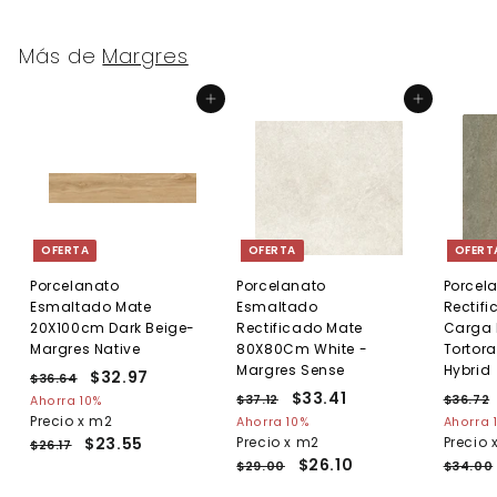
Más de
Margres
Agregar al carrito
Agregar al carrito
OFERTA
OFERTA
OFERT
Porcelanato
Porcelanato
Porcel
Esmaltado Mate
Esmaltado
Rectif
20X100cm Dark Beige-
Rectificado Mate
Carga 
Margres Native
80X80Cm White -
Tortora
Margres Sense
Hybrid
P
P
$32.97
$
$36.64
$
r
r
P
P
$33.41
$
P
3
3
$37.12
$
$36.72
Ahorra 10%
e
6
e
r
r
r
3
Precio x m2
3
Ahorra 10%
Ahorra 
2
.
c
c
e
7
e
e
$23.55
Precio x m2
Precio 
3
$26.17
.
6
.
.
i
i
c
c
c
$26.10
$29.00
$34.00
.
9
4
1
o
o
i
i
i
4
2