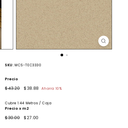
SKU:
MCS-TEC3330
Precio
Precio
$43.20
$43.20
Precio
$38.88
$38.88
Ahorra 10%
habitual
de
oferta
Cubre
1.44
Metros / Caja
Precio x m2
$30.00
$27.00