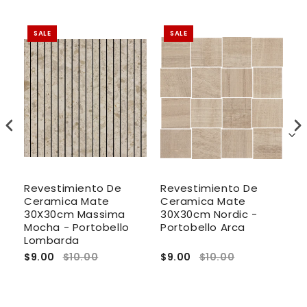
SALE
SALE
Revestimiento De
Revestimiento De
P
Ceramica Mate
Ceramica Mate
E
m
30X30cm Massima
30X30cm Nordic -
1
Mocha - Portobello
Portobello Arca
P
Lombarda
$9.00
$10.00
$9.00
$10.00
$