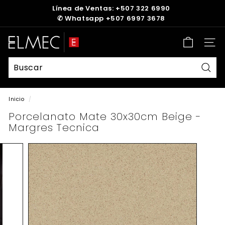
Ir
Línea de Ventas: +507 322 6990
directamente
✆
Whatsapp +507 6997 3678
diapositivas
al
pausa
contenido
E
Nave
L
M
E
Busc
C
Inicio
/
Porcelanato Mate 30x30cm Beige -
Margres Tecnica