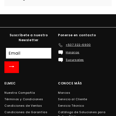
Suscríbete a nuestro
Ponerse en contacto
Newsletter
+507 322-6900
Suscríbete
Horarios
a
Sucursales
nuestra
lista
de
correo
ELMEC
CONOCE MÁS
Nuestra Compañía
Marcas
Términos y Condiciones
Servicio al Cliente
Condiciones de Ventas
Servicio Técnico
Condiciones de Garantías
Catálogo de Soluciones para