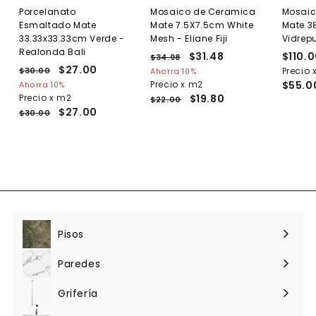
Porcelanato
Mosaico de Ceramica
Mosaic
Esmaltado Mate
Mate 7.5X7.5cm White
Mate 3
33.33x33.33cm Verde -
Mesh - Eliane Fiji
Vidrepu
Realonda Bali
P
P
$31.48
$
$110.
$34.98
$
P
P
$27.00
$
r
r
3
3
Precio 
$30.00
$
Ahorra 10%
r
r
e
4
e
3
2
Precio x m2
$55.0
Ahorra 10%
1
.
e
0
e
c
c
Precio x m2
$19.80
7
$22.00
.
9
.
c
c
i
i
$27.00
$30.00
.
4
8
0
i
i
o
o
0
0
8
o
o
h
d
0
h
d
a
e
a
e
b
o
b
o
i
f
i
f
t
e
t
e
u
r
u
r
a
t
a
t
l
a
Pisos
Expandir
l
a
menú
Paredes
Expandir
menú
Grifería
Expandir