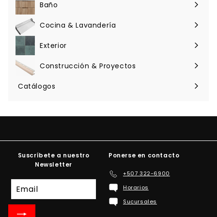
menú
Baño
Expandir
menú
Cocina & Lavandería
Expandir
menú
Exterior
Expandir
menú
Construcción & Proyectos
Expandir
menú
Catálogos
Suscríbete a nuestro
Ponerse en contacto
Newsletter
+507 322-6900
Suscríbete
Horarios
a
Sucursales
nuestra
lista