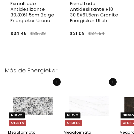
Esmaltado
Esmaltado
E
Antideslizante
Antideslizante R10
R
30.8X61.5cm Beige -
30.8X61.5cm Granite -
A
to
Energieker Urano
Energieker Utah
3
E
$34.45
$38.28
$31.09
$34.54
$
Más de
Energieker
Agregar al carrito
Agregar al carrito
NUEVO
NUEVO
NUEV
OFERTA
OFERTA
OFERT
Megaformato
Megaformato
Megaf