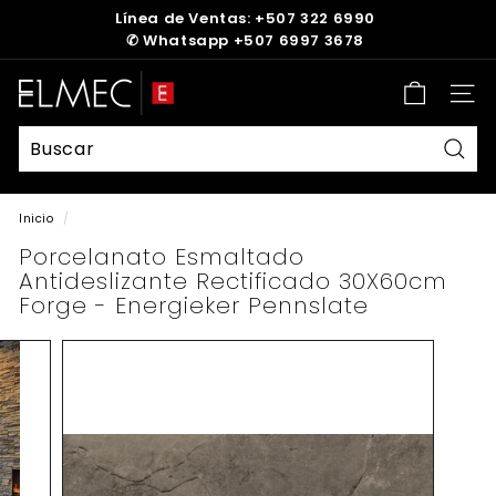
Ir
Línea de Ventas: +507 322 6990
directamente
✆
Whatsapp +507 6997 3678
diapositivas
al
pausa
contenido
E
Nave
L
M
E
Busc
C
Inicio
/
Porcelanato Esmaltado
Antideslizante Rectificado 30X60cm
Forge - Energieker Pennslate