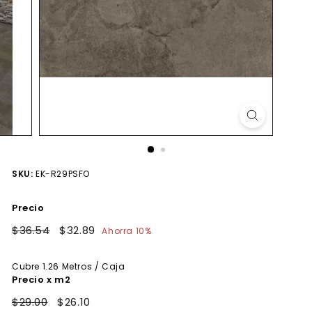
SKU:
EK-R29PSFO
Precio
Precio
$36.54
$36.54
Precio
$32.89
$32.89
Ahorra 10%
habitual
de
oferta
Cubre
1.26
Metros / Caja
Precio x m2
$29.00
$26.10