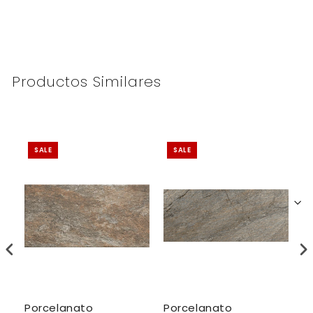
Productos Similares
SALE
SALE
Porcelanato
Porcelanato
P