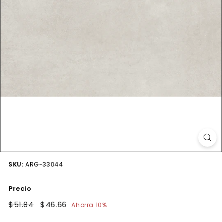
SKU:
ARG-33044
Precio
Precio
$51.84
$51.84
Precio
$46.66
$46.66
Ahorra 10%
habitual
de