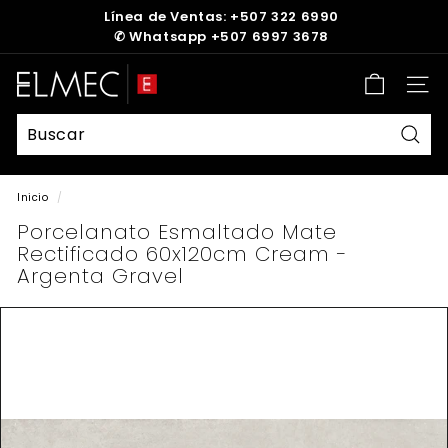
Ir
Línea de Ventas: +507 322 6990
directamente
✆
Whatsapp +507 6997 3678
diapositivas
al
pausa
contenido
E
Nave
L
M
E
Busc
C
Inicio
/
Porcelanato Esmaltado Mate
Rectificado 60x120cm Cream -
Argenta Gravel