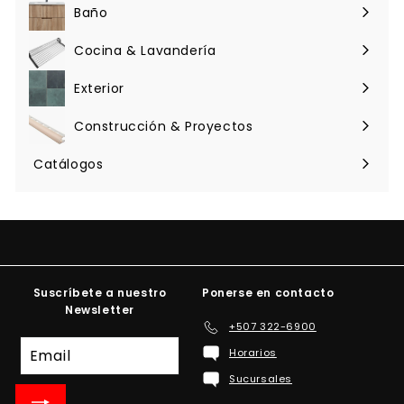
menú
Baño
Expandir
menú
Cocina & Lavandería
Expandir
menú
Exterior
Expandir
menú
Construcción & Proyectos
Expandir
menú
Catálogos
Suscríbete a nuestro
Ponerse en contacto
Newsletter
+507 322-6900
Suscríbete
Horarios
a
Sucursales
nuestra
lista