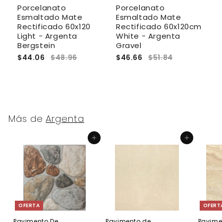
Porcelanato
Porcelanato
P
Esmaltado Mate
Esmaltado Mate
E
cm
Rectificado 60x120
Rectificado 60x120cm
R
Light - Argenta
White - Argenta
C
Bergstein
Gravel
R
$44.06
$48.96
$46.66
$51.84
$
Más de
Argenta
Agregar al carrito
Agregar al carrito
OFERTA
OFERT
Pavimento De
Pavimento de
Pavime