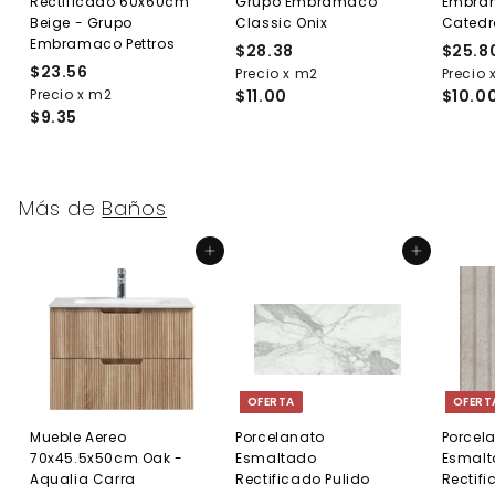
Rectificado 60x60cm
Grupo Embramaco
Embra
Beige - Grupo
Classic Onix
Catedr
Embramaco Pettros
$28.38
$
$25.8
$23.56
$
Precio x m2
2
Precio 
Precio x m2
2
$11.00
$10.0
8
$9.35
3
.
.
3
5
8
6
Más de
Baños
Agregar al carrito
Agregar al carrito
OFERTA
OFERT
Mueble Aereo
Porcelanato
Porcel
70x45.5x50cm Oak -
Esmaltado
Esmal
Aqualia Carra
Rectificado Pulido
Rectif