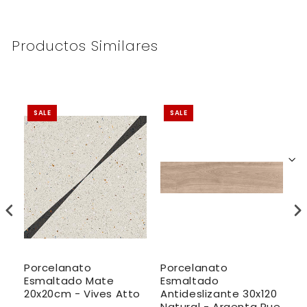
Productos Similares
SALE
SALE
Porcelanato
Porcelanato
R
Esmaltado Mate
Esmaltado
C
20x20cm - Vives Atto
Antideslizante 30x120
R
Natural - Argenta Rue
Sh