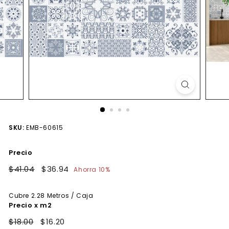
SKU:
EMB-60615
Precio
Precio
$41.04
$41.04
Precio
$36.94
$36.94
Ahorra 10%
habitual
de
oferta
Cubre
2.28
Metros / Caja
Precio x m2
$18.00
$16.20