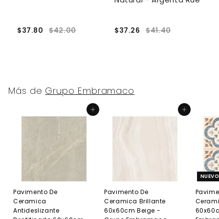
$37.80
$42.00
$37.26
$41.40
$
Más de
Grupo Embramaco
Agregar al carrito
Agregar al carrito
NUEV
Pavimento De
Pavimento De
Pavime
Ceramica
Ceramica Brillante
Cerami
Antideslizante
60x60cm Beige -
60x60c