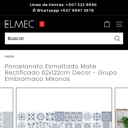
Ir
Línea de Ventas: +507 322 6990
directamente
✆
Whatsapp +507 6997 3678
diapositivas
al
pausa
contenido
E
Nave
L
M
E
Busc
C
Inicio
/
Porcelanato Esmaltado Mate
Rectificado 62x122cm Decor - Grupo
Embramaco Mikonos