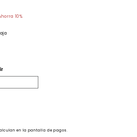
76.03
Ahorra 10%
aja
ir
alculan en la pantalla de pagos.