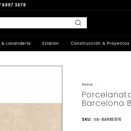
 6997 3678
Buscar
 & Lavandería
Exterior
Construcción & Proyectos
Inicio
/
Porcelanat
Barcelona 
SKU:
VA-BARBE816