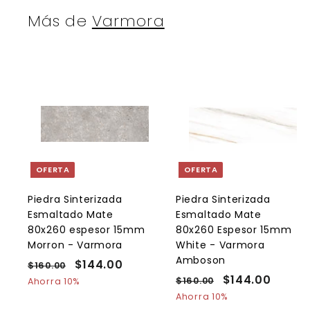
Más de
Varmora
A
g
r
r
e
g
a
OFERTA
OFERTA
r
r
a
l
l
Piedra Sinterizada
Piedra Sinterizada
c
Esmaltado Mate
Esmaltado Mate
a
r
r
80x260 espesor 15mm
80x260 Espesor 15mm
r
r
Morron - Varmora
White - Varmora
i
i
Amboson
t
t
P
P
$144.00
$
$160.00
$
o
r
r
P
P
$144.00
$
1
1
$160.00
$
Ahorra 10%
e
6
e
r
r
1
1
Ahorra 10%
4
0
c
c
e
6
e