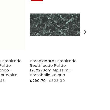
 Esmaltado
Porcelanato Esmaltado
Porcelanado
Pulido
Rectificado Pulido
Rectificado 
anco -
120X270cm Alpissimi -
90x180cm Or
er White
Portobello Unique
Portobello U
.48
$290.70
$323.00
$232.56
$2