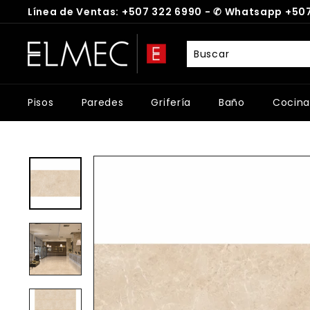
Ir
Línea de Ventas: +507 322 6990 -
✆
Whatsapp +507
directamente
diapositivas
al
E
pausa
contenido
L
M
E
Pisos
Paredes
Grifería
Baño
Cocina
C