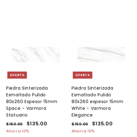
A
A
A
g
g
g
r
r
e
e
e
g
g
g
a
a
a
OFERTA
OFERTA
r
r
a
a
a
l
l
Piedra Sinterizada
Piedra Sinterizada
c
c
c
Esmaltado Pulido
Esmaltado Pulido
a
a
a
r
r
80x260 Espesor 15mm
80x260 espesor 15mm
r
r
Space - Varmora
White - Varmora
i
i
Statuario
Elegance
t
t
o
o
o
P
P
$135.00
$
P
P
$135.00
$
$150.00
$
$150.00
$
r
r
r
r
1
1
1
1
Ahorra 10%
Ahorra 10%
e
5
e
e
5
e