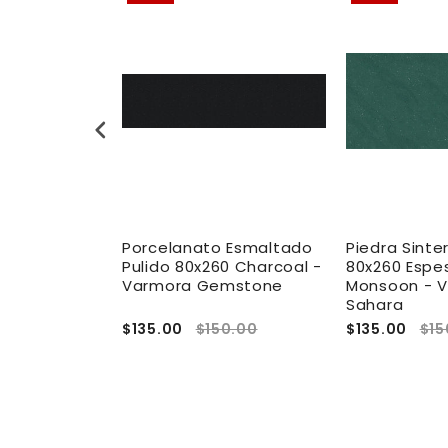
 Esmaltado
Porcelanato Esmaltado
Piedra Sinte
Pulido
Pulido 80x260 Charcoal -
80x260 Espe
Varmora
Varmora Gemstone
Monsoon - 
te
Sahara
.36
$135.00
$150.00
$135.00
$15