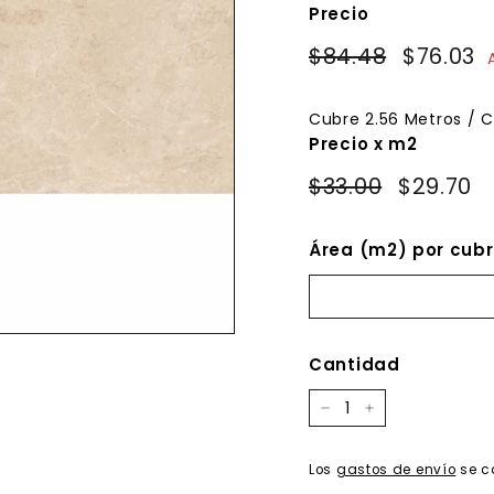
Precio
Precio
Precio
$84.48
$84.48
$76.03
$
habitual
de
oferta
Cubre
2.56
Metros / C
Precio x m2
$33.00
$29.70
Área (m2) por cubr
Cantidad
−
+
Los
gastos de envío
se c