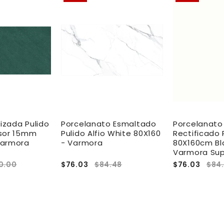
rizada Pulido
Porcelanato Esmaltado
Porcelanato
sor 15mm
Pulido Alfio White 80X160
Rectificado 
Varmora
- Varmora
80X160cm Bl
Varmora Sup
0.00
$76.03
$84.48
$76.03
$84