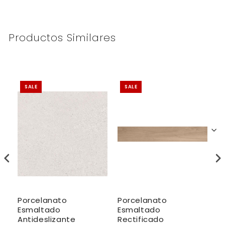
Productos Similares
SALE
SALE
Porcelanato
Porcelanato
P
Esmaltado
Esmaltado
E
Antideslizante
Rectificado
A