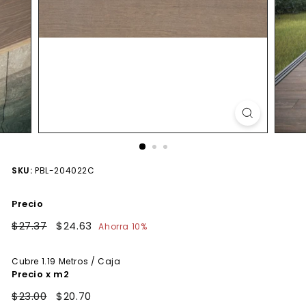
SKU:
PBL-204022C
Precio
Precio
$27.37
$27.37
Precio
$24.63
$24.63
Ahorra 10%
habitual
de
oferta
Cubre
1.19
Metros / Caja
Precio x m2
$23.00
$20.70