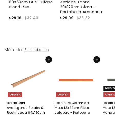
e-
60X60cm Gris - Eliane
Antideslizante
R
Blend Plus
20X120cm Clara -
S
Portobello Araucaria
A
$29.16
$32.40
$29.99
$33.32
$
Más de
Portobello
Agregar al carrito
Agregar al carrito
NUEV
OFERTA
OFERTA
OFERT
Borda Mini
Lístelo De Cerámica
Listel
Avantgarde Solaire St
Mate 1,5x37cm Filete
Mate 1,
Rectificada 04x120cm
Jalapao - Portobello
Manda