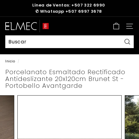
Ir
Línea de Ventas: +507 322 6990
directamente
✆
Whatsapp +507 6997 3678
diapositivas
al
pausa
contenido
E
Nave
L
M
E
Busc
C
Inicio
/
Porcelanato Esmaltado Rectificado
Antideslizante 20x120cm Brunet St -
Portobello Avantgarde