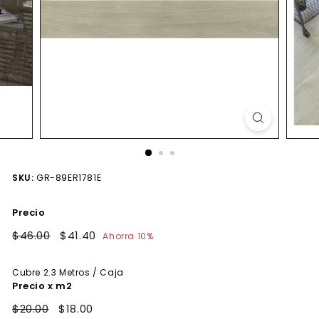
SKU:
GR-89ER1781E
Precio
Precio
$46.00
$46.00
Precio
$41.40
$41.40
Ahorra 10%
habitual
de
oferta
Cubre
2.3
Metros / Caja
Precio x m2
$20.00
$18.00