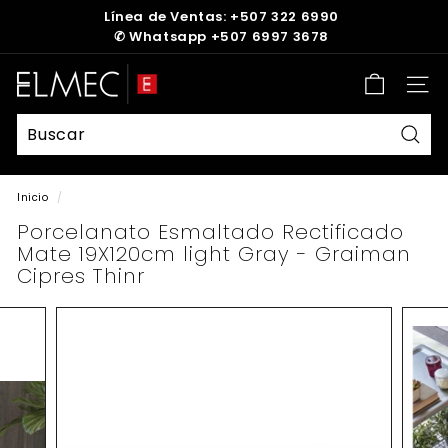
Ir
Línea de Ventas: +507 322 6990
directamente
✆
Whatsapp +507 6997 3678
diapositivas
al
pausa
contenido
E
Nave
L
M
E
Busc
C
Inicio
/
Porcelanato Esmaltado Rectificado
Mate 19X120cm light Gray - Graiman
Cipres Thinr