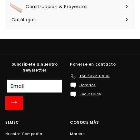
menú
Construcción & Proyectos
Expandir
menú
Catálogos
Suscríbete a nuestro
Ponerse en contacto
Newsletter
+507 322-6900
Suscríbete
Horarios
a
Sucursales
nuestra
lista
de
correo
ELMEC
CONOCE MÁS
Nuestra Compañía
Marcas