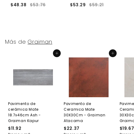
$48.38
$53.76
$53.29
$59.21
$
Más de
Graiman
Agregar al carrito
Agregar al carrito
Pavimento de
Pavimento de
Pavime
cerámica Mate
Ceramica Mate
Cerami
18.7x46cm Ash -
30X30Cm - Graiman
30X30
Graiman Kapur
Atacama
Graima
$11.92
$
$22.37
$
$19.6