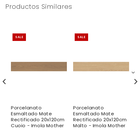
Productos Similares
SALE
SALE
Porcelanato
Porcelanato
P
Esmaltado Mate
Esmaltado Mate
E
Rectificado 20x120cm
Rectificado 20x120cm
R
Cuoio - Imola Mother
Malto - Imola Mother
-
a
C