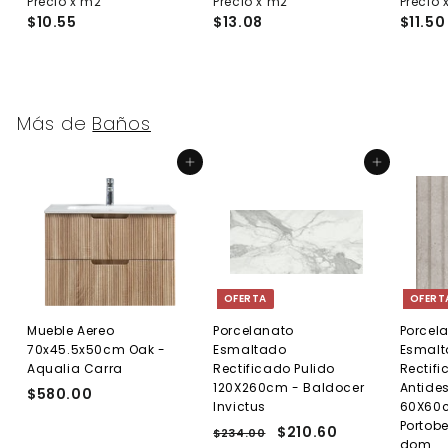
Precio x m2
1
Precio x m2
2
Precio 
$10.55
$13.08
$11.50
1
2
.
.
9
3
2
7
Más de
Baños
Agregar al carrito
Agregar al carrito
OFERTA
OFERT
Mueble Aereo
Porcelanato
Porcel
70x45.5x50cm Oak -
Esmaltado
Esmal
Aqualia Carra
Rectificado Pulido
Rectif
120X260cm - Baldocer
Antides
$580.00
$
Invictus
60X60c
5
Portobe
P
P
$210.60
$
$234.00
$
8
dom