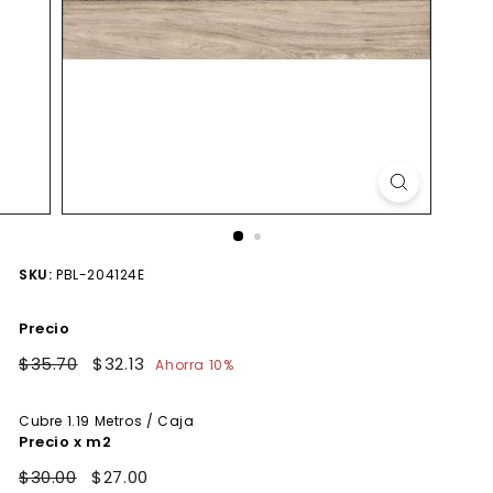
SKU:
PBL-204124E
Precio
Precio
$35.70
$35.70
Precio
$32.13
$32.13
Ahorra 10%
habitual
de
oferta
Cubre
1.19
Metros / Caja
Precio x m2
$30.00
$27.00