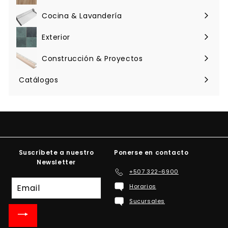
menú
Cocina & Lavandería
Expandir
menú
Exterior
Expandir
menú
Construcción & Proyectos
Expandir
menú
Catálogos
Suscríbete a nuestro
Ponerse en contacto
Newsletter
+507 322-6900
Suscríbete
Horarios
a
Sucursales
nuestra
lista
de