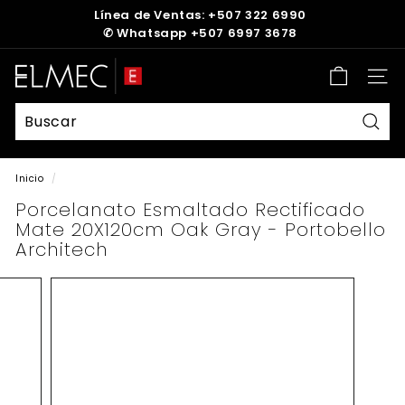
Ir
Línea de Ventas: +507 322 6990
directamente
✆
Whatsapp +507 6997 3678
diapositivas
al
pausa
contenido
E
Nave
L
M
E
Busc
C
Inicio
/
Porcelanato Esmaltado Rectificado
Mate 20X120cm Oak Gray - Portobello
Architech