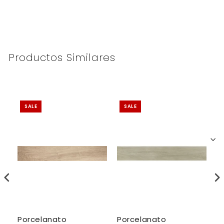
Productos Similares
SALE
SALE
Porcelanato
Porcelanato
P