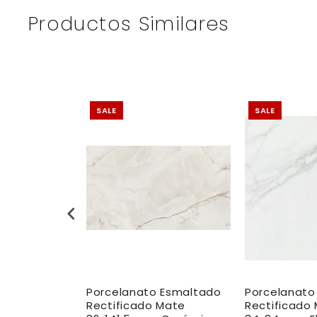
Productos Similares
SALE
SALE
 Esmaltado
Porcelanato Esmaltado
Porcelanato
icado
Rectificado Mate
Rectificado