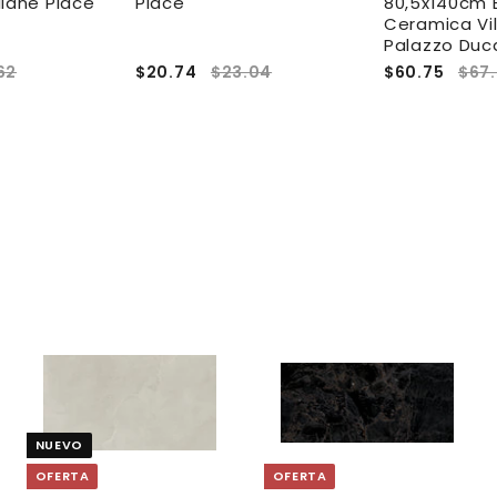
liane Place
Place
80,5x140cm 
Ceramica Vil
Palazzo Duc
62
$20.74
$23.04
$60.75
$67
A
A
A
g
g
g
r
r
e
e
e
NUEVO
g
g
g
a
a
a
OFERTA
OFERTA
r
r