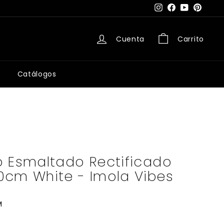
Instagram
Facebook
YouTube
Pintere
Cuenta
Carrito
Catálogos
o Esmaltado Rectificado
0cm White - Imola Vibes
M