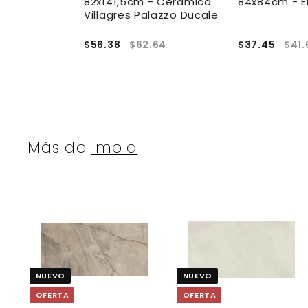
bbia -
82x141,5cm - Cerámica
84x84cm - E
rrento
Villagres Palazzo Ducale
.44
$56.38
$62.64
$37.45
$41.
Más de
Imola
A
g
r
r
e
NUEVO
NUEVO
g
a
OFERTA
OFERTA
r
r