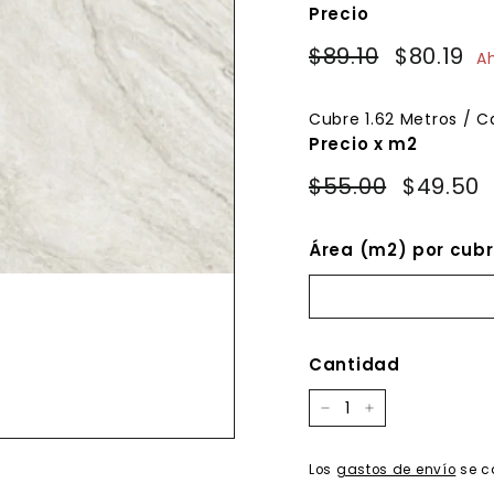
Precio
Precio
Precio
$89.10
$89.10
$80.19
$8
A
habitual
de
oferta
Cubre
1.62
Metros / C
Precio x m2
$55.00
$49.50
Área (m2) por cubr
Cantidad
−
+
Los
gastos de envío
se c