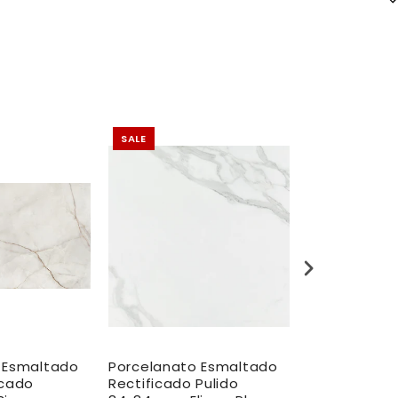
SALE
SALE
 Esmaltado
Porcelanato Esmaltado
Porcelanato
icado
Rectificado Pulido
Mate Rectif