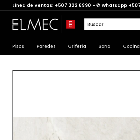
Ir
Línea de Ventas: +507 322 6990 -
✆
Whatsapp +507
directamente
diapositivas
al
E
pausa
contenido
L
M
E
Pisos
Paredes
Grifería
Baño
Cocina
C