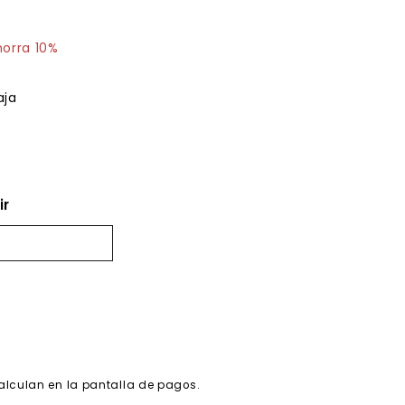
0.19
horra 10%
aja
ir
alculan en la pantalla de pagos.