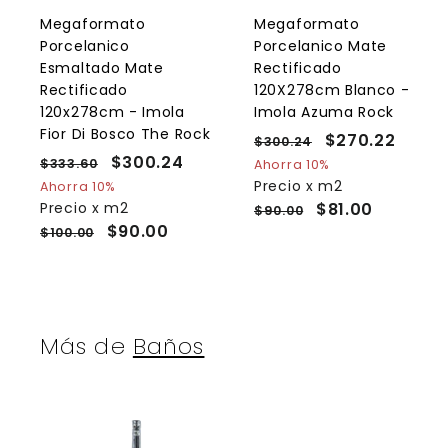
a
l
l
Megaformato
Megaformato
c
Porcelanico
Porcelanico Mate
a
r
r
Esmaltado Mate
Rectificado
r
r
Rectificado
120X278cm Blanco -
i
i
120x278cm - Imola
Imola Azuma Rock
t
t
o
Fior Di Bosco The Rock
P
P
$270.22
$
$300.24
$
P
P
$300.24
$
r
r
3
2
$333.60
$
Ahorra 10%
r
r
e
0
e
3
3
Precio x m2
Ahorra 10%
7
0
e
3
e
c
c
Precio x m2
$81.00
0
$90.00
0
.
3
c
c
i
i
$90.00
$100.00
0
.
2
.
i
i
o
o
.
4
2
6
o
o
h
d
0
2
2
h
d
a
e
4
a
e
b
o
b
o
i
f
Más de
Baños
i
f
t
e
t
e
u
r
u
r
a
t
a
t
l
a
l
a