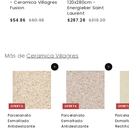
- Ceramica Villagres
120x280cm -
1
Fusion
Energieker Saint
E
Laurent
$54.86
$60.96
$287.28
$319.20
$
Más de
Ceramica Villagres
Agregar al carrito
Agregar al carrito
OFERTA
OFERTA
OFERT
Porcelanato
Porcelanato
Porcel
Esmaltado
Esmaltado
Esmalt
Antideslizante
Antideslizante
Rectif