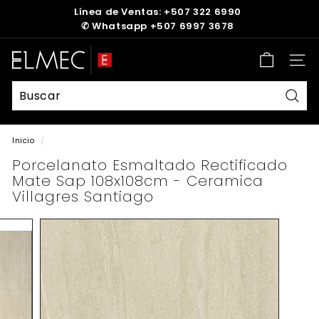
Ir
Línea de Ventas: +507 322 6990
directamente
✆
Whatsapp +507 6997 3678
diapositivas
al
pausa
contenido
E
Nave
L
M
E
Busc
C
Inicio
/
Porcelanato Esmaltado Rectificado
Mate Sap 108x108cm - Ceramica
Villagres Santiago