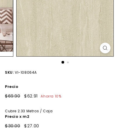
SKU:
VI-108064A
Precio
Precio
$69.90
$69.90
Precio
$62.91
$62.91
Ahorra 10%
habitual
de
oferta
Cubre
2.33
Metros / Caja
Precio x m2
$30.00
$27.00