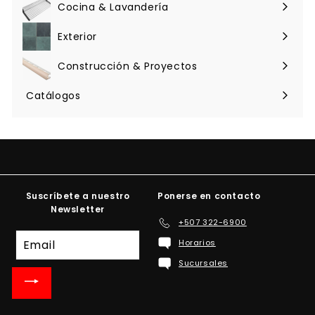
menú
Cocina & Lavandería
Expandir
menú
Exterior
Expandir
menú
Construcción & Proyectos
Expandir
menú
Catálogos
Suscríbete a nuestro
Ponerse en contacto
Newsletter
+507 322-6900
Suscríbete
Horarios
a
Sucursales
nuestra
lista
de
correo