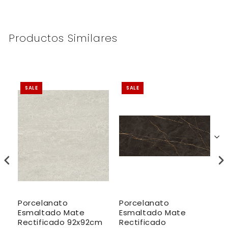
Productos Similares
SALE
SALE
Porcelanato
Porcelanato
M
Esmaltado Mate
Esmaltado Mate
P
w
Rectificado 92x92cm
Rectificado
E