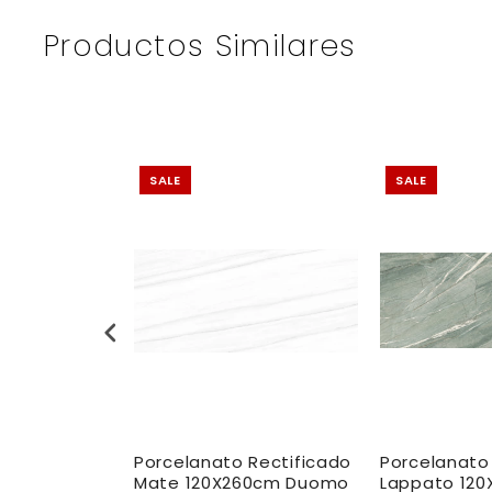
Productos Similares
SALE
SALE
 Rectificado
Porcelanato Rectificado
Porcelanato
260cm
Mate 120X260cm Duomo
Lappato 12