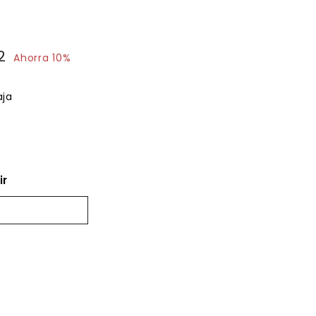
2
$252.72
Ahorra 10%
aja
ir