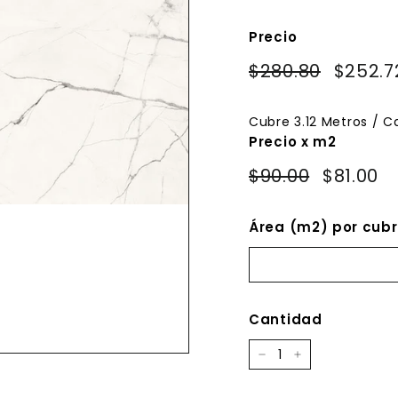
Precio
Precio
Precio
$280.80
$280.80
$252.7
habitual
de
oferta
Cubre
3.12
Metros / C
Precio x m2
$90.00
$81.00
Área (m2) por cubr
Cantidad
−
+