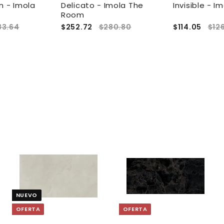
n - Imola
Delicato - Imola The
Invisible - I
Room
83.64
$252.72
$280.80
$114.05
$12
A
A
A
g
g
g
r
r
e
e
e
NUEVO
g
g
g
a
a
a
OFERTA
OFERTA
r
r
a
a
a