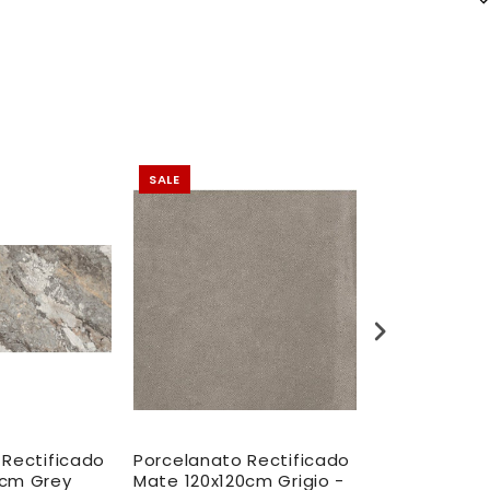
SALE
SALE
 Rectificado
Porcelanato Rectificado
Porcelanato
0cm Grey
Mate 120x120cm Grigio -
Pulido 120X