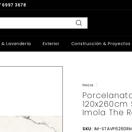
 6997 3678
Buscar
 & Lavandería
Exterior
Construcción & Proyectos
Inicio
/
Porcelanat
120x260cm S
Imola The 
SKU:
IM-STAVP6260R