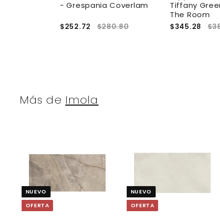
na Piccola -
- Grespania Coverlam
Tiffany Gree
Room
The Room
36.96
$252.72
$280.80
$345.28
$3
Más de
Imola
A
g
r
r
e
NUEVO
NUEVO
g
a
OFERTA
OFERTA
r
r
a