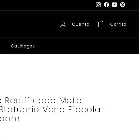
Instagram
Facebook
YouTube
Pintere
Cuenta
Carrito
Catálogos
o Rectificado Mate
tatuario Vena Piccola -
Room
M