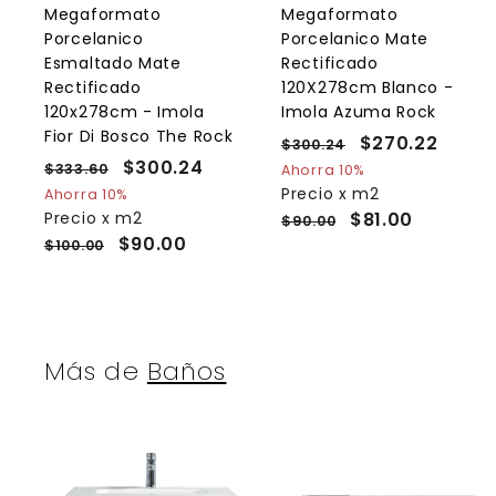
l
l
Megaformato
Megaformato
c
Porcelanico
Porcelanico Mate
a
r
r
Esmaltado Mate
Rectificado
r
r
Rectificado
120X278cm Blanco -
i
i
120x278cm - Imola
Imola Azuma Rock
t
t
o
Fior Di Bosco The Rock
P
P
$270.22
$
$300.24
$
P
P
$300.24
$
r
r
3
2
$333.60
$
Ahorra 10%
r
r
e
0
e
3
3
Precio x m2
Ahorra 10%
7
0
e
3
e
c
c
Precio x m2
$81.00
0
$90.00
0
.
3
c
c
i
i
$90.00
$100.00
0
.
2
.
i
i
o
o
.
4
2
6
o
o
h
d
0
2
2
h
d
a
e
4
a
e
b
o
b
o
i
f
Más de
Baños
i
f
t
e
t
e
u
r
u
r
a
t
a
t
l
a
l
a