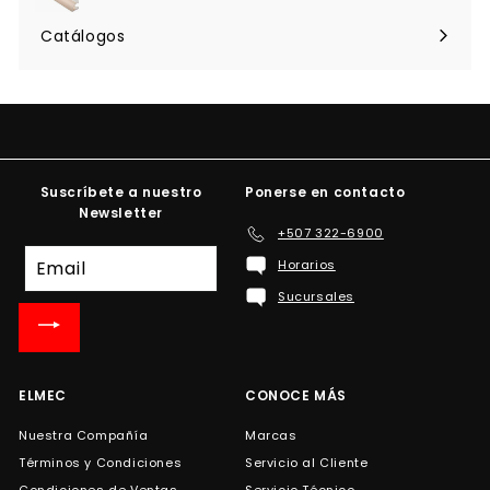
Expandir
menú
Catálogos
Suscríbete a nuestro
Ponerse en contacto
Newsletter
+507 322-6900
Suscríbete
Horarios
a
Sucursales
nuestra
lista
de
correo
ELMEC
CONOCE MÁS
Nuestra Compañía
Marcas
Términos y Condiciones
Servicio al Cliente
Condiciones de Ventas
Servicio Técnico