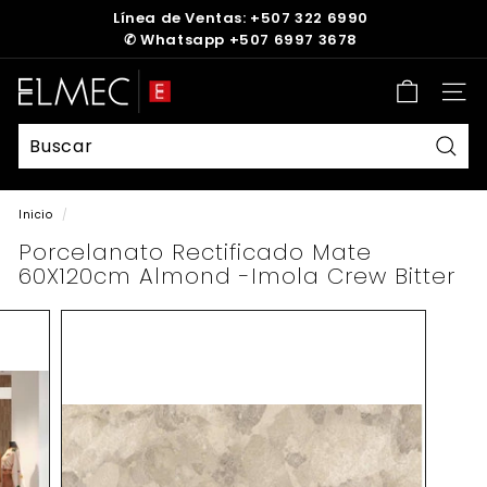
Ir
Línea de Ventas: +507 322 6990
directamente
✆
Whatsapp +507 6997 3678
diapositivas
al
pausa
contenido
E
Nave
L
M
E
Busc
C
Inicio
/
Porcelanato Rectificado Mate
60X120cm Almond -Imola Crew Bitter