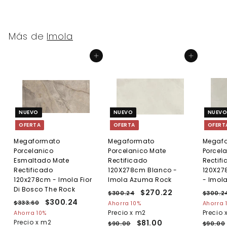
Más de
Imola
Agregar al carrito
Agregar al carrito
NUEVO
NUEVO
NUEV
OFERTA
OFERTA
OFERT
Megaformato
Megaformato
Megaf
Porcelanico
Porcelanico Mate
Porcel
Esmaltado Mate
Rectificado
Rectif
Rectificado
120X278cm Blanco -
120X2
120x278cm - Imola Fior
Imola Azuma Rock
- Imol
Di Bosco The Rock
P
P
$270.22
$
P
$300.24
$
$300.2
P
P
$300.24
$
r
r
r
3
2
$333.60
$
Ahorra 10%
Ahorra 
r
r
e
0
e
e
3
3
Precio x m2
Precio 
Ahorra 10%
7
0
e
3
e
c
c
c
Precio x m2
$81.00
0
$90.00
$90.00
0