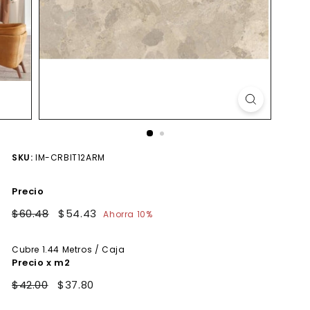
SKU:
IM-CRBIT12ARM
Precio
Precio
$60.48
$60.48
Precio
$54.43
$54.43
Ahorra 10%
habitual
de
oferta
Cubre
1.44
Metros / Caja
Precio x m2
$42.00
$37.80