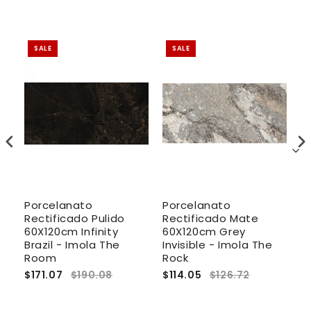
SALE
SALE
Porcelanato
Porcelanato
P
Rectificado Pulido
Rectificado Mate
R
60X120cm Infinity
60X120cm Grey
6
Brazil - Imola The
Invisible - Imola The
I
Room
Rock
$171.07
$190.08
$114.05
$126.72
$