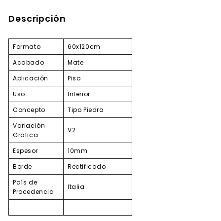
Descripción
Formato
60x120cm
Acabado
Mate
Aplicación
Piso
Uso
Interior
Concepto
Tipo Piedra
Variación
V2
Gráfica
Espesor
10mm
Borde
Rectificado
País de
Italia
Procedencia