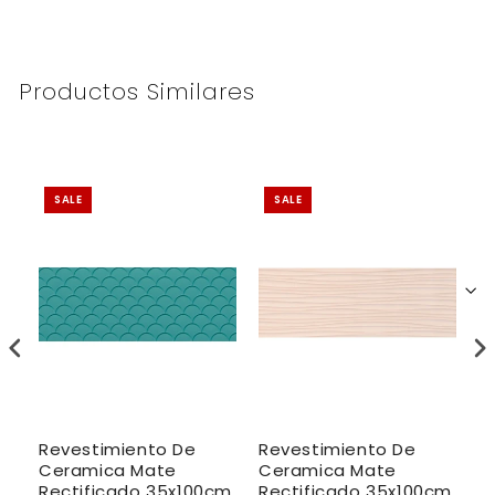
Productos Similares
SALE
SALE
Revestimiento De
Revestimiento De
R
do
Ceramica Mate
Ceramica Mate
C
te
Rectificado 35x100cm
Rectificado 35x100cm
R