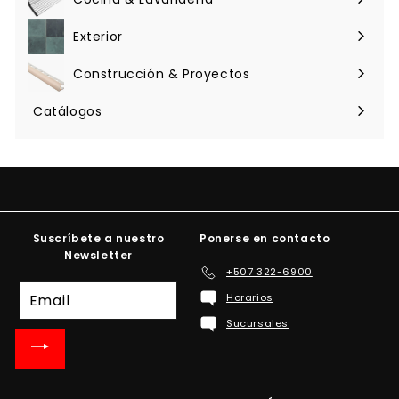
Expandir
menú
Exterior
Expandir
menú
Construcción & Proyectos
Expandir
menú
Catálogos
Suscríbete a nuestro
Ponerse en contacto
Newsletter
+507 322-6900
Suscríbete
Horarios
a
Sucursales
nuestra
lista
de
correo