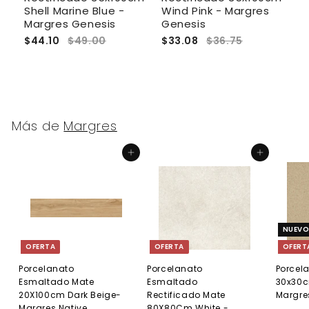
Shell Marine Blue -
Wind Pink - Margres
D
Margres Genesis
Genesis
G
$44.10
$49.00
$33.08
$36.75
$
Más de
Margres
Agregar al carrito
Agregar al carrito
NUEV
OFERTA
OFERTA
OFERT
Porcelanato
Porcelanato
Porcel
Esmaltado Mate
Esmaltado
30x30c
20X100cm Dark Beige-
Rectificado Mate
Margre
Margres Native
80X80Cm White -