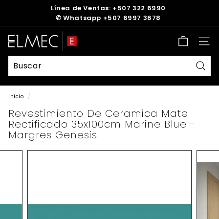
Ir
Línea de Ventas: +507 322 6990
directamente
✆
Whatsapp +507 6997 3678
diapositivas
al
pausa
contenido
E
Nave
L
M
E
Busc
C
Inicio
/
Revestimiento De Ceramica Mate
Rectificado 35x100cm Marine Blue -
Margres Genesis