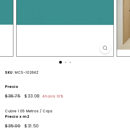
SKU:
MCS-1026KZ
Precio
Precio
$36.75
$36.75
Precio
$33.08
$33.08
Ahorra 10%
habitual
de
oferta
Cubre
1.05
Metros / Caja
Precio x m2
$35.00
$31.50