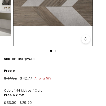
SKU:
BD-LISEQWAL61
Precio
Precio
$47.52
$47.52
Precio
$42.77
$42.77
Ahorra 10%
habitual
de
oferta
Cubre
1.44
Metros / Caja
Precio x m2
$33.00
$29.70