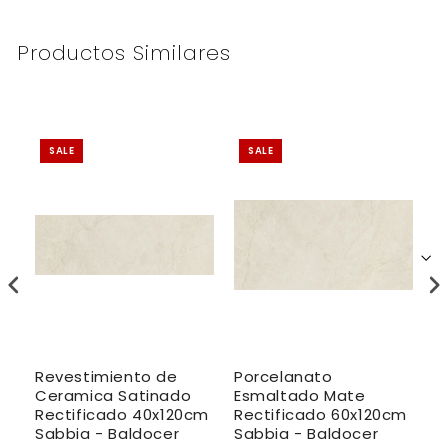
Productos Similares
SALE
SALE
Revestimiento de
Porcelanato
R
Ceramica Satinado
Esmaltado Mate
C
m
Rectificado 40x120cm
Rectificado 60x120cm
R
r
Sabbia - Baldocer
Sabbia - Baldocer
L