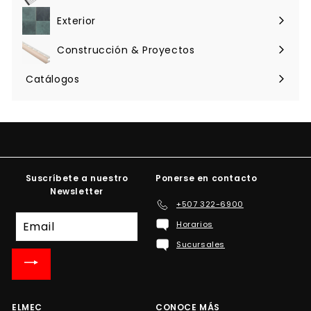
menú
Exterior
Expandir
menú
Construcción & Proyectos
Expandir
menú
Catálogos
Suscríbete a nuestro
Ponerse en contacto
Newsletter
+507 322-6900
Suscríbete
Horarios
a
Sucursales
nuestra
lista
de
correo
ELMEC
CONOCE MÁS