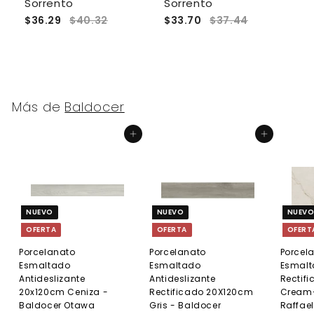
Sorrento
Sorrento
V
$36.29
$40.32
$33.70
$37.44
$
Más de
Baldocer
Agregar al carrito
Agregar al carrito
NUEVO
NUEVO
NUEV
OFERTA
OFERTA
OFERT
Porcelanato
Porcelanato
Porcel
Esmaltado
Esmaltado
Esmalt
Antideslizante
Antideslizante
Rectif
20x120cm Ceniza -
Rectificado 20X120cm
Cream-
Baldocer Otawa
Gris - Baldocer
Raffael