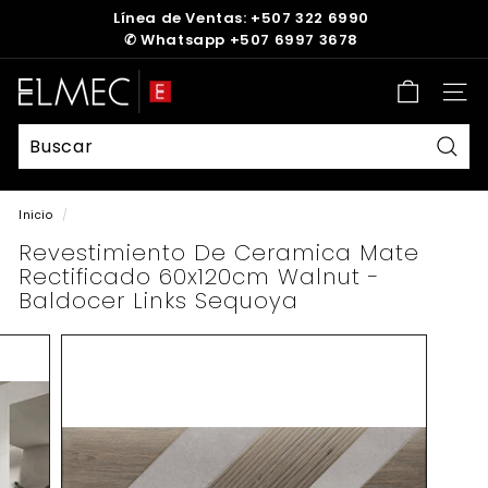
Ir
Línea de Ventas: +507 322 6990
directamente
✆
Whatsapp +507 6997 3678
diapositivas
al
pausa
contenido
E
Nave
L
M
E
Busc
C
Inicio
/
Revestimiento De Ceramica Mate
Rectificado 60x120cm Walnut -
Baldocer Links Sequoya