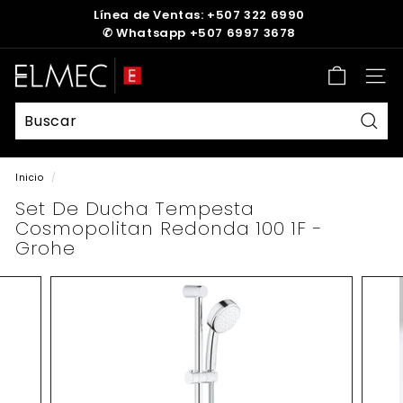
Ir
Línea de Ventas: +507 322 6990
directamente
✆
Whatsapp +507 6997 3678
diapositivas
al
pausa
contenido
E
Nave
L
M
E
Busc
C
Inicio
/
Set De Ducha Tempesta
Cosmopolitan Redonda 100 1F -
Grohe