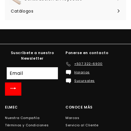
Expandir
menú
Catálogos
Suscríbete a nuestro
Ponerse en contacto
Newsletter
+507 322-6900
Suscríbete
Horarios
a
Sucursales
nuestra
lista
de
correo
ELMEC
CONOCE MÁS
Nuestra Compañía
Marcas
Términos y Condiciones
Servicio al Cliente