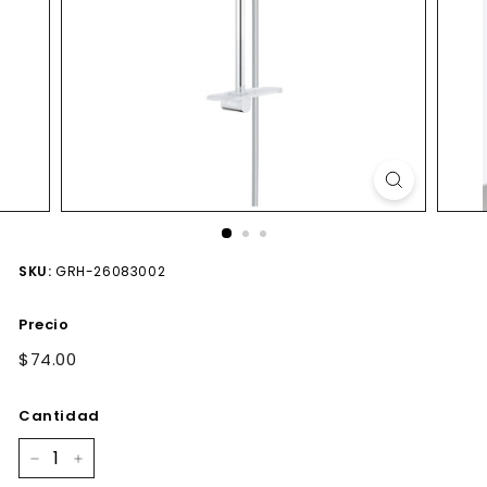
SKU:
GRH-26083002
Precio
Precio
$74.00
$74.00
habitual
Cantidad
−
+