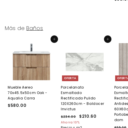
8
6
.
.
0
0
0
0
Más de
Baños
Agregar al carrito
Agregar al carrito
OFERTA
OFERT
Mueble Aereo
Porcelanato
Porcel
70x45.5x50cm Oak -
Esmaltado
Esmal
Aqualia Carra
Rectificado Pulido
Rectif
120X260cm - Baldocer
Antides
$580.00
$
Invictus
60X60c
5
Portobe
P
P
$210.60
$
$234.00
$
8
dom
r
r
2
2
Ahorra 10%
0
e
3
e
P
Precio x m2
$29.20