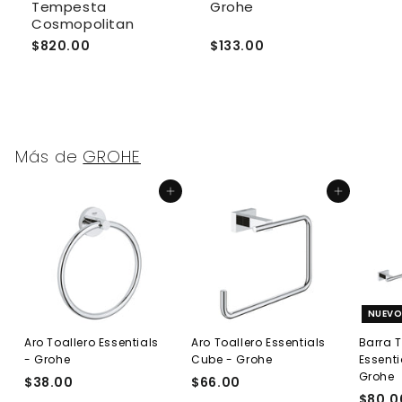
Tempesta
Grohe
S
Cosmopolitan
3
$820.00
$133.00
$
Más de
GROHE
Agregar al carrito
Agregar al carrito
NUEV
Aro Toallero Essentials
Aro Toallero Essentials
Barra 
- Grohe
Cube - Grohe
Essenti
Grohe
$38.00
$
$66.00
$
$80.0
3
6