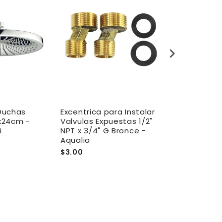
Duchas
Excentrica para Instalar
Grifo Biman
x24cm -
Valvulas Expuestas 1/2"
de Lavar - Aq
i
NPT x 3/4" G Bronce -
Aqualia
$3.00
$65.00