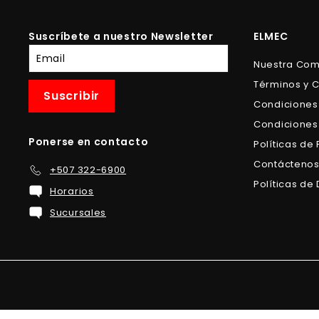
0
9
Suscríbete a nuestro Newsletter
ELMEC
Suscríbete
Nuestra Co
a
Términos y 
nuestra
Suscribir
lista
Condiciones
de
Condiciones
correo
Ponerse en contacto
Políticas de
Contácteno
+507 322-6900
Políticas d
Horarios
Sucursales