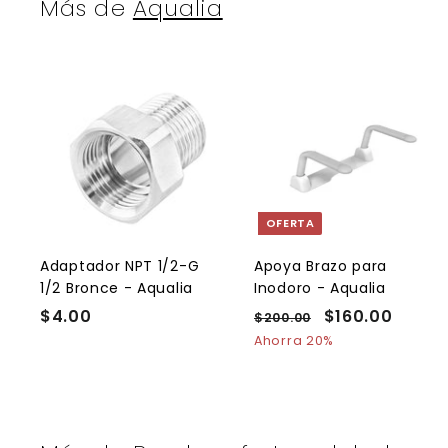
Más de
Aqualia
A
g
r
r
e
g
a
OFERTA
r
r
a
l
l
Adaptador NPT 1/2-G
Apoya Brazo para
c
1/2 Bronce - Aqualia
Inodoro - Aqualia
a
r
r
$4.00
$
P
P
$160.00
$
$200.00
$
r
r
r
r
2
4
1
i
i
Ahorra 20%
t
t
e
0
e
.
6
o
0
c
c
0
0
.
i
i
0
.
0
o
o
0
0
h
d