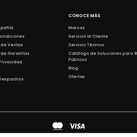
0
0
0
0
CONOCE MÁS
mpañía
Marcas
Condiciones
Servicio al Cliente
 de Ventas
Servicio Técnico
 de Garantías
Catálogo de Soluciones para 
Públicos
 Privacidad
Blog
s
Ofertas
e Despachos