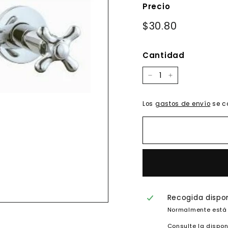
Precio
Precio
$30.80
$30.80
habitual
Cantidad
−
+
Los
gastos de envío
se c
Recogida dispo
Normalmente está 
Consulte la dispon