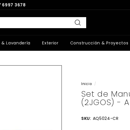
 6997 3678
Buscar
 & Lavandería
Exterior
Construcción & Proyectos
Inicio
/
Set de Manu
(2JGOS) - A
SKU:
AQ5024-CR