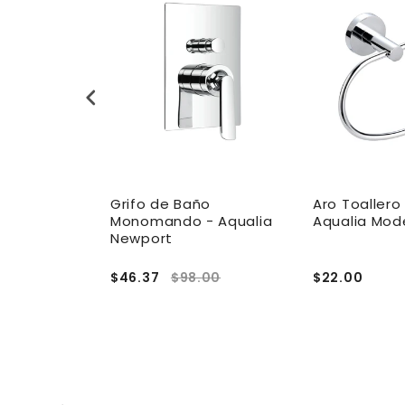
anos
Grifo de Baño
Aro Toaller
Pared -
Monomando - Aqualia
Aqualia Mode
lin
Newport
0.20
$46.37
$98.00
$22.00