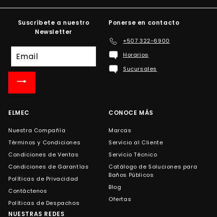
Suscríbete a nuestro
Ponerse en contacto
Newsletter
+507 322-6900
Suscríbete
Horarios
a
Sucursales
nuestra
lista
de
correo
ELMEC
CONOCE MÁS
Nuestra Compañía
Marcas
Términos y Condiciones
Servicio al Cliente
Condiciones de Ventas
Servicio Técnico
Condiciones de Garantías
Catálogo de Soluciones para
Baños Públicos
Políticas de Privacidad
Blog
Contáctenos
Ofertas
Políticas de Despachos
NUESTRAS REDES