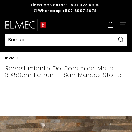
Ir
Línea de Ventas: +507 322 6990
directamente
✆
Whatsapp +507 6997 3678
diapositivas
al
pausa
contenido
E
Nave
L
M
E
Busc
C
Inicio
/
Revestimiento De Ceramica Mate
31X59cm Ferrum - San Marcos Stone