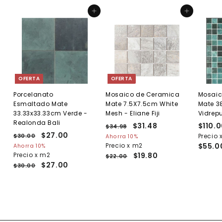
Agregar al carrito
Agregar al carrito
OFERTA
OFERTA
Porcelanato
Mosaico de Ceramica
Mosaic
Esmaltado Mate
Mate 7.5X7.5cm White
Mate 3
33.33x33.33cm Verde -
Mesh - Eliane Fiji
Vidrepu
Realonda Bali
P
P
$31.48
$
$110.
$34.98
$
P
P
$27.00
$
r
r
3
3
Precio 
$30.00
$
Ahorra 10%
r
r
e
4
e
3
2
Precio x m2
$55.0
Ahorra 10%
1
.
e
0
e
c
c
Precio x m2
$19.80
7
$22.00
.
9
.
c
c
i
i
$27.00
$30.00
.
4
8
0
i
i
o
o
0
0
8
o
o
h
d
0
h
d
a
e
a
e
b
o
b
o
i
f
i
f
t
e