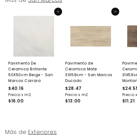
Agregar al carrito
Agregar al carrito
Pavimento De
Pavimento de
Pavime
Ceramica Brillante
Ceramica Mate
Cerami
50X50cm Beige - San
31X59cm - San Marcos
31X59c
Marcos Carrara
Ducado
Monta
$40.16
$
$28.47
$
$24.5
Precio x m2
4
Precio x m2
2
Precio 
$16.00
$13.00
$11.21
0
8
.
.
1
4
6
7
Más de
Exteriores