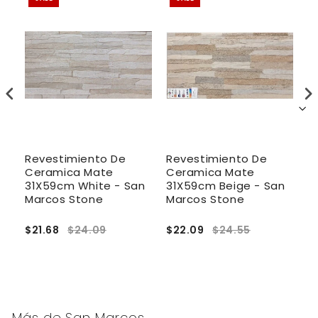
Revestimiento De
Revestimiento De
R
Ceramica Mate
Ceramica Mate
C
a
31X59cm White - San
31X59cm Beige - San
3
Marcos Stone
Marcos Stone
R
$21.68
$24.09
$22.09
$24.55
$
Más de
San Marcos