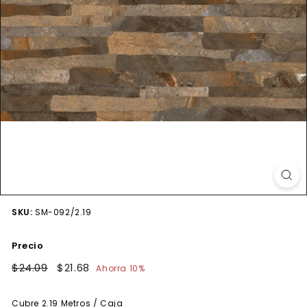
SKU:
SM-092/2.19
Precio
Precio
$24.09
$24.09
Precio
$21.68
$21.68
Ahorra 10%
habitual
de
oferta
Cubre
2.19
Metros / Caja