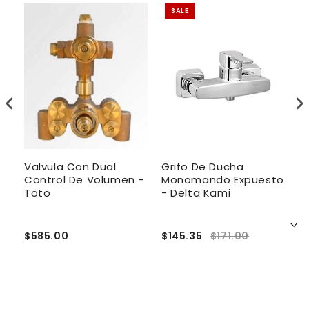
SALE
 -
Valvula Con Dual
Grifo De Ducha
G
Control De Volumen -
Monomando Expuesto
P
Toto
- Delta Kami
D
$585.00
$145.35
$171.00
$