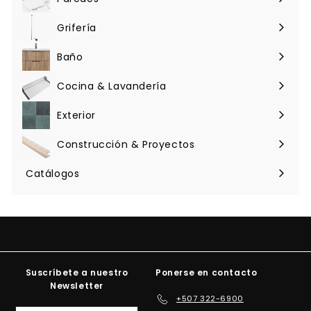
Expandir
u
a
menú
Grifería
l
Expandir
menú
Baño
Expandir
menú
Cocina & Lavandería
Expandir
menú
Exterior
Expandir
menú
Construcción & Proyectos
Expandir
menú
Catálogos
Suscríbete a nuestro
Ponerse en contacto
Newsletter
+507 322-6900