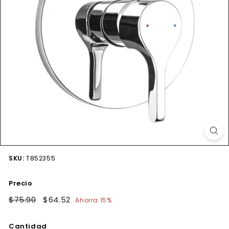
SKU:
T852355
Precio
Precio
$75.90
$75.90
Precio
$64.52
$64.52
Ahorra 15%
habitual
de
oferta
Cantidad