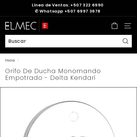
Ir
Línea de Ventas: +507 322 6990
directamente
✆
Whatsapp +507 6997 3678
diapositivas
al
pausa
contenido
E
Nave
L
M
E
Busc
C
Inicio
/
Grifo De Ducha Monomando
Empotrado - Delta Kendari