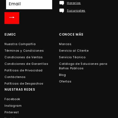
Suscríbete
Horarios
a
Sucursales
nuestra
lista
de
correo
ELMEC
CONOCE MÁS
Nuestra Compañía
Marcas
Términos y Condiciones
Servicio al Cliente
Condiciones de Ventas
Servicio Técnico
Condiciones de Garantías
Catálogo de Soluciones para
Baños Públicos
Políticas de Privacidad
Blog
Contáctenos
Ofertas
Políticas de Despachos
NUESTRAS REDES
Facebook
Instagram
Pinterest