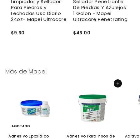
r
Limpiador y Sellador
Sellador Penetrante
R
Para Piedras y
De Piedras Y Azulejos
d
Lechadas Uso Diario
1 Galon - Mapei
3
24oz- Mapei Ultracare
Ultracare Penetrating
U
$9.60
$46.00
$
Más de
Mapei
Agregar al carrito
AGOTADO
Adhesivo Epoxidico
Adhesivo Para Pisos de
Aditivo