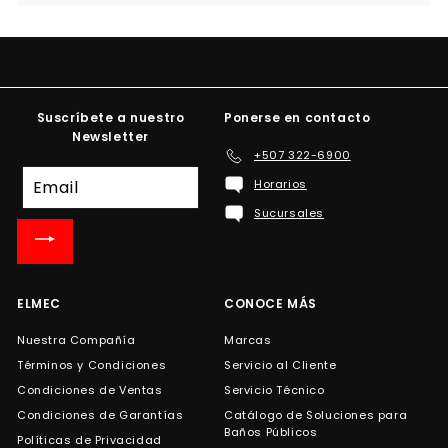
Suscríbete a nuestro
Ponerse en contacto
Newsletter
+507 322-6900
Suscríbete
Horarios
a
Sucursales
nuestra
lista
de
correo
ELMEC
CONOCE MÁS
Nuestra Compañía
Marcas
Términos y Condiciones
Servicio al Cliente
Condiciones de Ventas
Servicio Técnico
Condiciones de Garantías
Catálogo de Soluciones para
Baños Públicos
Políticas de Privacidad