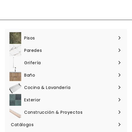
7
2
.
2
0
0
Pisos
Expandir
menú
Paredes
Expandir
menú
Grifería
Expandir
menú
Baño
Expandir
menú
Cocina & Lavandería
Expandir
menú
Exterior
Expandir
menú
Construcción & Proyectos
Expandir
menú
Catálogos