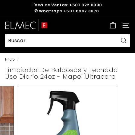
Ir
Línea de Ventas: +507 322 6990
directamente
✆
Whatsapp +507 6997 3678
diapositivas
al
pausa
contenido
E
Nave
L
M
E
Busc
C
Inicio
/
Limpiador De Baldosas y Lechada
Uso Diario 24oz - Mapei Ultracare