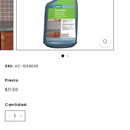
SKU:
UC-1024000
Precio
Precio
$11.50
$11.50
habitual
Cantidad
−
+