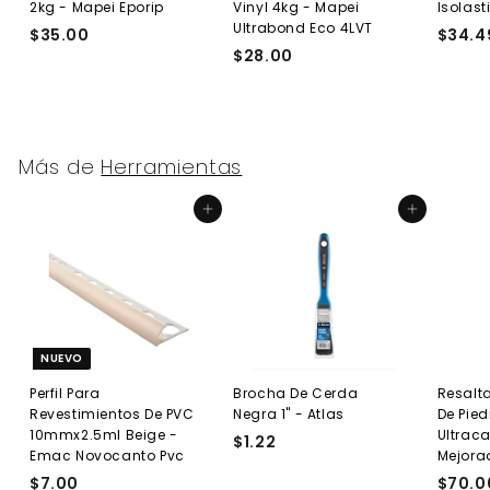
2kg - Mapei Eporip
Vinyl 4kg - Mapei
Isolast
Ultrabond Eco 4LVT
$35.00
$
$34.4
$28.00
$
3
2
5
8
.
.
0
0
0
Más de
Herramientas
0
Agregar al carrito
Agregar al carrito
NUEVO
Perfil Para
Brocha De Cerda
Resalta
Revestimientos De PVC
Negra 1" - Atlas
De Pied
10mmx2.5ml Beige -
Ultraca
$1.22
$
Emac Novocanto Pvc
Mejora
1
$7.00
$
$70.0
.