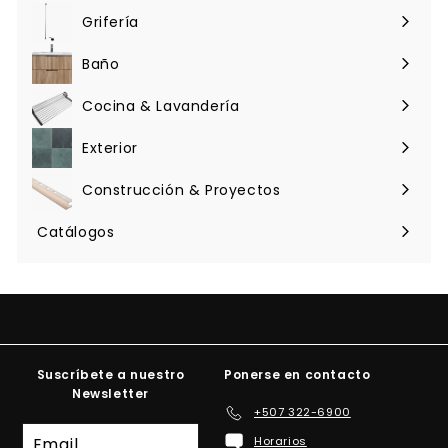
menú
Grifería
Expandir
menú
Baño
Expandir
menú
Cocina & Lavandería
Expandir
menú
Exterior
Expandir
menú
Construcción & Proyectos
Expandir
menú
Catálogos
Suscríbete a nuestro
Ponerse en contacto
Newsletter
+507 322-6900
Suscríbete
Horarios