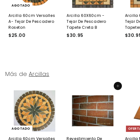
AGOTADO
Arcilla 60cm Versalles
Arcilla 60X60cm -
Arcill
A- Tejar De Pescadero
Tejar De Pescadero
Tejar 
Roseton
Tapete Creta B
Tapete
$25.00
$
$30.95
$
$30.9
2
3
5
0
.
.
0
9
0
5
Más de
Arcillas
Agregar al carrito
AGOTADO
OFERT
Arcilla 60cm Versalles
Revestimiento De
Arcill