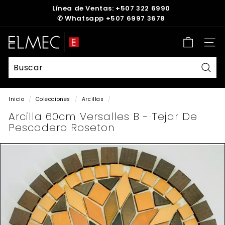
Ir
Línea de Ventas: +507 322 6990
directamente
✆
Whatsapp +507 6997 3678
diapositivas
al
pausa
contenido
E
Nave
L
M
E
Busc
C
Inicio
/
Colecciones
/
Arcillas
/
Arcilla 60cm Versalles B - Tejar De
Pescadero Roseton