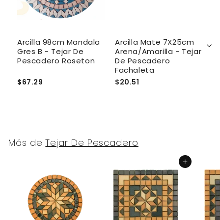
e
Arcilla 98cm Mandala
Arcilla Mate 7X25cm
A
Gres B - Tejar De
Arena/Amarilla - Tejar
T
Pescadero Roseton
De Pescadero
P
Fachaleta
$67.29
$20.51
$
Más de
Tejar De Pescadero
Agregar al carrito