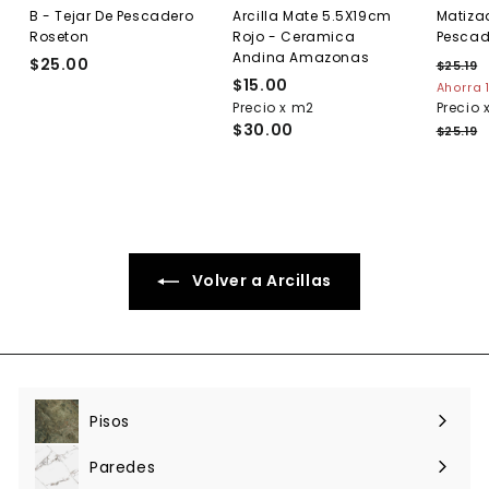
B - Tejar De Pescadero
Arcilla Mate 5.5X19cm
Matiza
Roseton
Rojo - Ceramica
Pescad
Andina Amazonas
$25.00
$
P
$25.19
$
$15.00
$
r
2
2
Ahorra 
e
5
Precio x m2
1
Precio 
5
.
c
$30.00
5
$25.19
.
1
i
.
0
9
o
0
0
h
0
a
b
i
t
Volver a Arcillas
u
a
l
Pisos
Expandir
menú
Paredes
Expandir