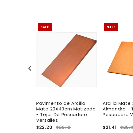
SALE
SALE
e 7X25cm
Pavimento de Arcilla
Arcilla Mat
la - Tejar
Mate 20X40cm Matizado
Almendro - 
o Fachaleta
- Tejar De Pescadero
Pescadero V
Versalles
$22.20
$26.12
$21.41
$25.1