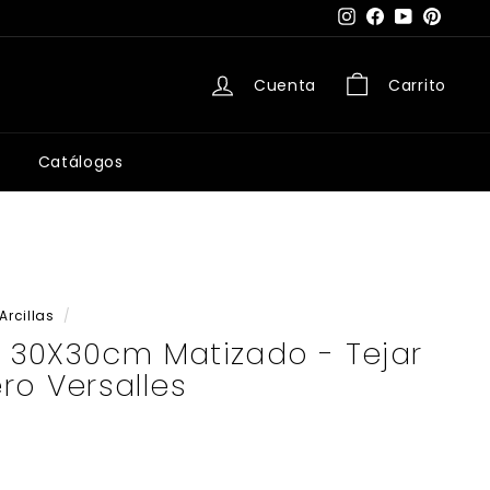
Instagram
Facebook
YouTube
Pintere
Cuenta
Carrito
Catálogos
Arcillas
/
e 30X30cm Matizado - Tejar
ro Versalles