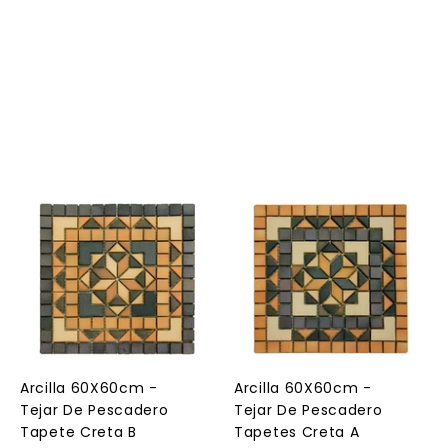
A
A
g
g
r
r
e
e
g
g
a
a
r
r
a
a
l
l
Arcilla 60X60cm -
Arcilla 60X60cm -
c
c
Tejar De Pescadero
Tejar De Pescadero
a
a
r
r
Tapete Creta B
Tapetes Creta A