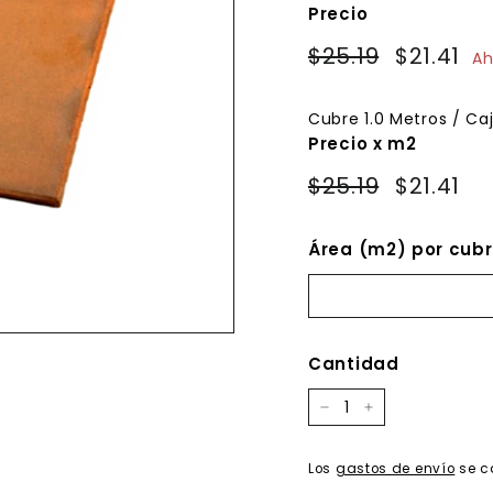
Precio
Precio
Precio
$25.19
$25.19
$21.41
$2
Ah
habitual
de
oferta
Cubre
1.0
Metros / Ca
Precio x m2
$25.19
$21.41
Área (m2) por cubr
Cantidad
−
+
Los
gastos de envío
se c