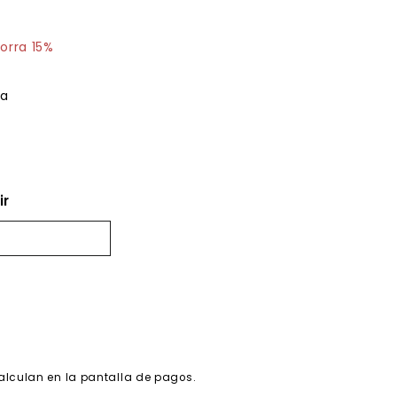
1.41
orra 15%
ja
ir
alculan en la pantalla de pagos.