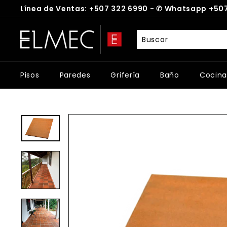
Ir
Línea de Ventas: +507 322 6990 -
✆
Whatsapp +507
directamente
diapositivas
al
E
pausa
contenido
L
M
E
Pisos
Paredes
Grifería
Baño
Cocina
C