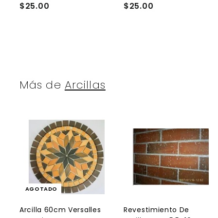
$25.00
$
$25.00
$
2
2
5
5
.
.
0
0
0
0
Más de
Arcillas
r
AGOTADO
r
l
Arcilla 60cm Versalles
Revestimiento De