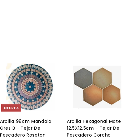
A
A
g
g
r
r
e
e
g
g
a
a
OFERTA
r
r
a
a
l
l
Arcilla 98cm Mandala
Arcilla Hexagonal Mate
c
c
Gres B - Tejar De
12.5X12.5cm - Tejar De
a
a
r
r
Pescadero Roseton
Pescadero Corcho