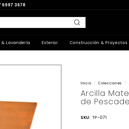
 6997 3678
Buscar
 & Lavandería
Exterior
Construcción & Proyectos
Inicio
/
Colecciones
/
Arcilla Mat
de Pescade
SKU:
TP-071