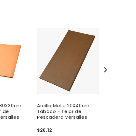
e 30X30cm
Arcilla Mate 20X40cm
Teja de Arci
r de
Tabaco - Tejar de
20X30cm Tab
ersalles
Pescadero Versalles
De Pescade
$26.12
$1.45