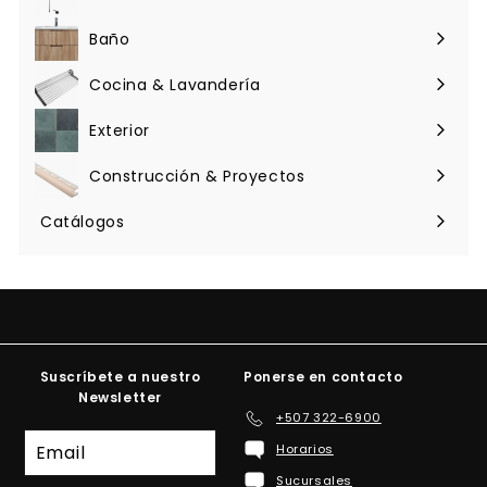
Expandir
menú
Baño
Expandir
menú
Cocina & Lavandería
Expandir
menú
Exterior
Expandir
menú
Construcción & Proyectos
Expandir
menú
Catálogos
Suscríbete a nuestro
Ponerse en contacto
Newsletter
+507 322-6900
Suscríbete
Horarios
a
Sucursales
nuestra