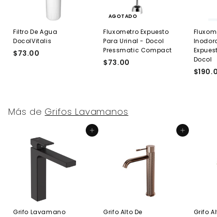
AGOTADO
Filtro De Agua
Fluxometro Expuesto
Fluxom
DocolVitalis
Para Urinal - Docol
Inodor
Pressmatic Compact
Expuest
$73.00
$
Docol
$73.00
$
7
$190.
7
3
3
.
.
0
0
0
Más de
Grifos Lavamanos
0
Agregar al carrito
Agregar al carrito
Grifo Lavamano
Grifo Alto De
Grifo A