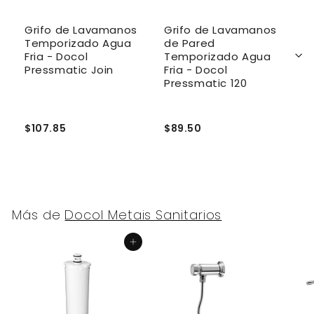
Grifo de Lavamanos
Grifo de Lavamanos
G
Temporizado Agua
de Pared
B
Fria - Docol
Temporizado Agua
Pressmatic Join
Fria - Docol
Pressmatic 120
$107.85
$89.50
$
Más de
Docol Metais Sanitarios
Agregar al carrito