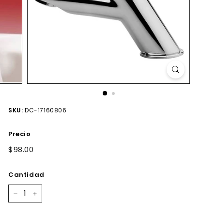
SKU:
DC-17160806
Precio
Precio
$98.00
$98.00
habitual
Cantidad
−
+