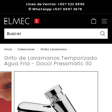
Ir
Línea de Ventas: +507 322 6990
directamente
✆
Whatsapp +507 6997 3678
diapositivas
al
pausa
contenido
E
Nave
L
M
E
Busc
C
Inicio
/
Colecciones
/
Grifos Lavamanos
/
Grifo de Lavamanos Temporizado
Agua Fria - Docol Pressmatic 110