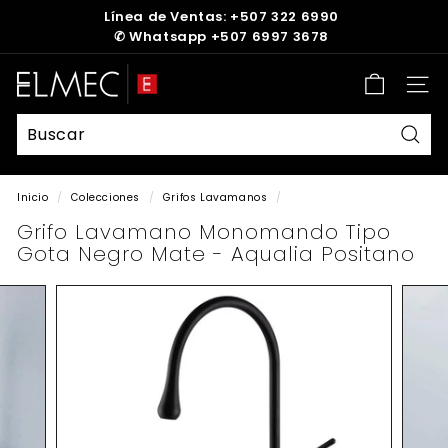
Ir
Línea de Ventas: +507 322 6990
directamente
✆
Whatsapp +507 6997 3678
diapositivas
al
pausa
contenido
E
Nave
L
M
E
Busc
C
Inicio
/
Colecciones
/
Grifos Lavamanos
/
Grifo Lavamano Monomando Tipo
Gota Negro Mate - Aqualia Positano