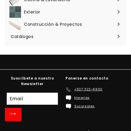
Expandir
menú
Exterior
Expandir
menú
Construcción & Proyectos
Expandir
menú
Catálogos
Suscríbete a nuestro
Ponerse en contacto
Newsletter
+507 322-6900
Suscríbete
Horarios
a
Sucursales
nuestra
lista
de
correo