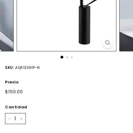
SKU:
AQ512361P-N
Precio
Precio
$150.00
$150.00
habitual
Cantidad
−
+