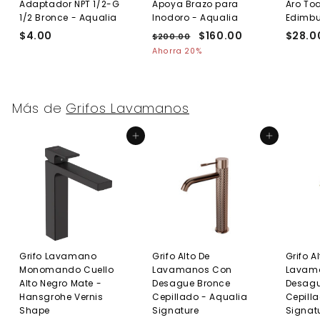
Adaptador NPT 1/2-G
Apoya Brazo para
Aro Toa
1/2 Bronce - Aqualia
Inodoro - Aqualia
Edimb
$4.00
$
P
P
$160.00
$
$28.0
$200.00
$
r
r
2
4
1
Ahorra 20%
e
0
e
.
6
0
c
c
0
0
.
i
i
0
.
0
o
o
Más de
Grifos Lavamanos
0
0
h
d
0
a
e
Agregar al carrito
Agregar al carrito
b
o
i
f
t
e
u
r
a
t
l
a
Grifo Lavamano
Grifo Alto De
Grifo A
Monomando Cuello
Lavamanos Con
Lavam
Alto Negro Mate -
Desague Bronce
Desagu
Hansgrohe Vernis
Cepillado - Aqualia
Cepill
Shape
Signature
Signat