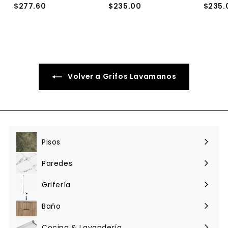
$277.60
$
$235.00
$
$235.
2
2
7
3
7
5
.
.
6
0
0
0
Volver a Grifos Lavamanos
Pisos
Expandir
menú
Paredes
Expandir
menú
Grifería
Expandir
menú
Baño
Expandir
menú
Cocina & Lavandería