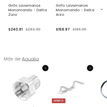
Grifo Lavamanos
Grifo Lavamanos
G
 -
Monomando - Delta
Monomando - Delta
M
Zura
Arzo
G
$240.81
$283.30
$158.87
$186.90
$
Más de
Aqualia
Agregar al carrito
Agregar al carrito
OFERTA